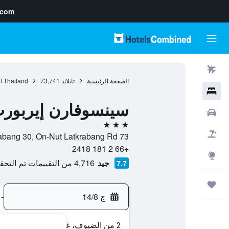
.com
رحلات طيران
الصفحة الرئيسية
تايلاند
73,741
l Thailand
فنادق
سينسوفارن إيربور
سيارات
3 نجوم
حزم العروض
73 Soi Latkrabang 30, On-Nut Latkrabang Rd., , بانكوك, Bangkok, تايلاند
+66 2 181 2418
استكشاف
جيد
4,716 من التقييمات تم التحقق منها
7.7
رحلات
ج 14/8
-
2 من الضيوف، غرفة واحدة