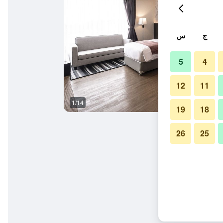
ج
س
5
4
12
11
1/14
حمام
19
18
26
25