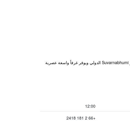
يبعد فندق Sinsuvarn Airport Suite Hotel SHA Extra Plus Certified B5040 حوالي 5 دقائق مشياً على الأقدام عن مطار Suvarnabhumi الدولي ويوفر غرفاً واسعة عصرية
12:00
+66 2 181 2418