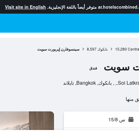
ar.hotelscombined
متوفر أيضاً باللغة الإنجليزية.
Visit site in English
Centra
15,280
بانكوك
8,597
سينسوفارن إيربورت سويت
ت سويت
فندق
س 15/8