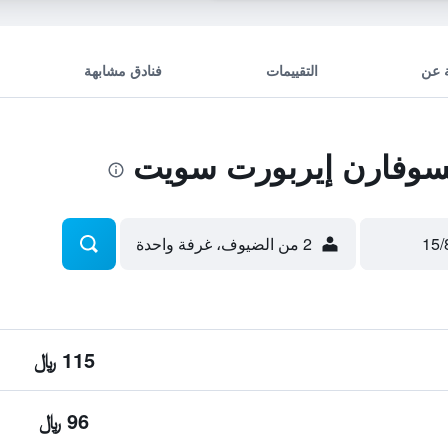
 عن
التقييمات
فنادق مشابهة
وفارن إيربورت سويت
2 من الضيوف، غرفة واحدة
115 ﷼
96 ﷼