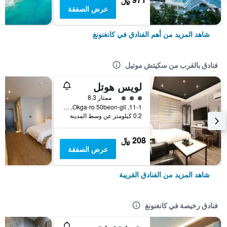
عرض الصفقة
شاهد المزيد من أهم الفنادق في كانغنونغ
فنادق بالقرب من سكيتش موتيل
لويس هوتل
تقييم فئة 3
ممتاز 8.3
11-1, Okga-ro 50beon-gil, كانغنونغ, كوريا الجنوبية
0.2 كيلومتر عن وسط المدينة
208 ﷼
عرض الصفقة
شاهد المزيد من الفنادق القريبة
فنادق رخيصة في كانغنونغ
جيونجدونجين موتل