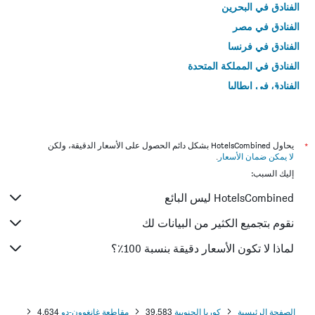
الفنادق في البحرين
الفنادق في مصر
الفنادق في فرنسا
الفنادق في المملكة المتحدة
الفنادق في إيطاليا
الفنادق في تايلاند
*
يحاول HotelsCombined بشكل دائم الحصول على الأسعار الدقيقة، ولكن
لا يمكن ضمان الأسعار
.
إليك السبب:
HotelsCombined ليس البائع
نقوم بتجميع الكثير من البيانات لك
لماذا لا تكون الأسعار دقيقة بنسبة 100٪؟
الصفحة الرئيسية
كوريا الجنوبية
39,583
مقاطعة غانغوون-دو
4,634