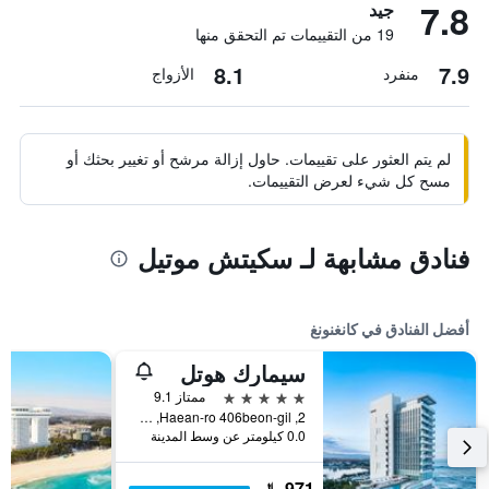
7.8
جيد
19 من التقييمات تم التحقق منها
8.1
7.9
منفرد
الأزواج
لم يتم العثور على تقييمات. حاول إزالة مرشح أو تغيير بحثك أو
مسح كل شيء لعرض التقييمات.
فنادق مشابهة لـ سكيتش موتيل
أفضل الفنادق في كانغنونغ
سيمارك هوتل
5 نجوم
ممتاز 9.1
2, Haean-ro 406beon-gil, كانغنونغ, كوريا الجنوبية
0.0 كيلومتر عن وسط المدينة
971 ﷼