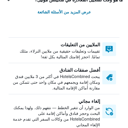
عرض المزيد من الأسئلة الشائعة
الملايين من التعليقات
تقييمات وتعليقات حقيقية من ملايين النزلاء، مثلك
تمامًا. احجز إقامتك المثالية بكل ثقة!
أفضل صفقات الفنادق
يبحث HotelsCombined في أكثر من 3 ملايين فندق
ومكان إقامة ويجمعهم في مكان واحد حتى تتمكن من
مقارنة أماكن الإقامة المثالية.
إلغاء مجاني
من الوارد أن تتغير الخطط — نتفهم ذلك. ولهذا يمكنك
البحث وحجز فنادق وأماكن إقامة على
HotelsCombined من وكالات السفر التي تقدم خدمة
الإلغاء المجاني