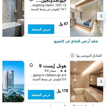
1007-13, Heonhwa-ro, Gangdong-myeon, كانغنونغ, كوريا الجنوبية
14.7 كيلومتر عن وسط المدينة
67 ﷼
عرض الصفقة
شاهد أرخص الفنادق في كانغنونغ
الفنادق الموصى بها
هوتل إيست 9
تقييم فئة 2
ممتاز 8.6
8-6, Gyodonggwangjang-ro 100beon-gil, كانغنونغ, كوريا الجنوبية
2.0 كيلومتر عن وسط المدينة
178 ﷼
عرض الصفقة