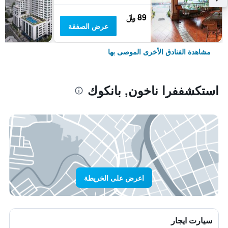
89 ﷼
عرض الصفقة
مشاهدة الفنادق الأخرى الموصى بها
استكشففرا ناخون, بانكوك
اعرض على الخريطة
سيارت ايجار