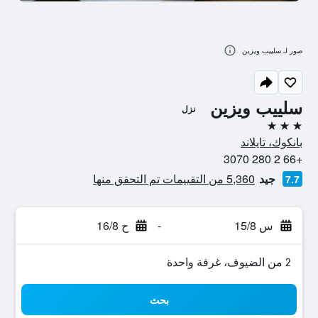
صور لـ سلييب ويزين
سلييب ويزين
نزل
3 نجوم
بانكوك، تايلاند
+66 2 280 3070
جيد
5,360 من التقييمات تم التحقق منها
7.7
س 15/8
-
ح 16/8
2 من الضيوف، غرفة واحدة
بحث