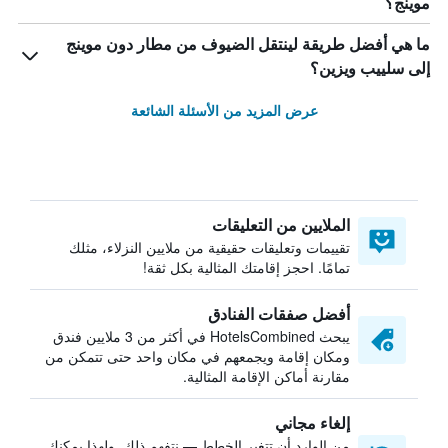
موينج؟
ما هي أفضل طريقة لينتقل الضيوف من مطار دون موينج
إلى سلييب ويزين؟
عرض المزيد من الأسئلة الشائعة
الملايين من التعليقات
تقييمات وتعليقات حقيقية من ملايين النزلاء، مثلك
تمامًا. احجز إقامتك المثالية بكل ثقة!
أفضل صفقات الفنادق
يبحث HotelsCombined في أكثر من 3 ملايين فندق
ومكان إقامة ويجمعهم في مكان واحد حتى تتمكن من
مقارنة أماكن الإقامة المثالية.
إلغاء مجاني
من الوارد أن تتغير الخطط — نتفهم ذلك. ولهذا يمكنك