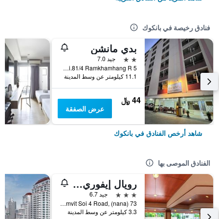
فنادق رخيصة في بانكوك
بدي مانشن
2 نجمتين
جيد 7.0
5 Soi.81/4 Ramkhamhang R., بانكوك, تايلاند
11.1 كيلومتر عن وسط المدينة
44 ﷼
عرض الصفقة
شاهد أرخص الفنادق في بانكوك
الفنادق الموصى بها
رويال إيفوري سوكومفيت نانا
3 نجوم
جيد 6.7
73 Sukhumvit Soi 4 Road, (nana), بانكوك, تايلاند
3.3 كيلومتر عن وسط المدينة