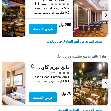
5 نجوم
ممتاز 8.8
559 Ratcharaprarop Rd., Makkasan, Ratchathewi, Ba, بانكوك, تايلاند
0.0 كيلومتر عن وسط المدينة
259 ﷼
عرض الصفقة
شاهد المزيد من أهم الفنادق في بانكوك
فنادق بالقرب من سلييب ويزين
دانج ديرم كاوسان
3 نجوم
جيد 7.3
1 Khaosan Road, Phranakorn, بانكوك, تايلاند
0.1 كيلومتر عن وسط المدينة
70 ﷼
عرض الصفقة
شاهد المزيد من الفنادق القريبة