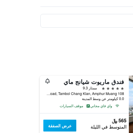
فندق ماريوت شيانج ماي
5 نجوم
ممتاز 9.3
108 Chang Klan Road, Tambol Chang Klan, Amphur Muang, شيانج ماي, تايلاند
0.0 كيلومتر عن وسط المدينة
واي فاي مجاني
موقف السيارات
565 ﷼
عرض الصفقة
المتوسط في الليلة