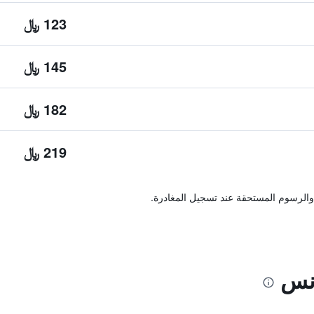
123 ﷼
145 ﷼
182 ﷼
219 ﷼
والرسوم المستحقة عند تسجيل المغادرة.
نس