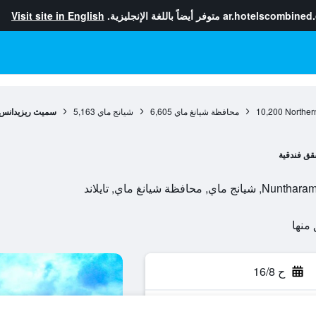
ar.hotelscombined
متوفر أيضاً باللغة الإنجليزية.
Visit site in English
Norther
10,200
محافظة شيانغ ماي
6,605
شيانج ماي
5,163
سميث ريزيدانس
ق فندقية
ح 16/8