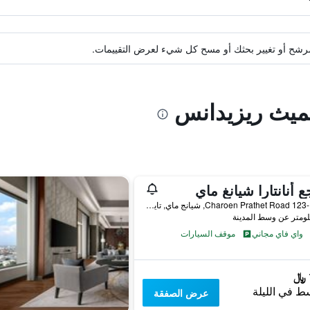
ة مرشح أو تغيير بحثك أو مسح كل شيء لعرض التقييمات.
ميث ريزيدانس
ع أنانتارا شيانغ ماي
123-123/1 Charoen Prathet Road, شيانج ماي, تايلاند
واي فاي مجاني
موقف السيارات
ط في الليلة
عرض الصفقة