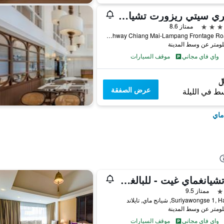
وينتري سيتي ريزورت تشيانغ ماي
ممتاز 8.6
72 Highway Chiang Mai-Lampang Frontage Road, شيانج ماي, تايلاند
واي فاي مجاني
موقف السيارات
عرض الصفقة
ط في الليلة
ماي
بيد تشيانغماي غيت - للبالغين فقط
ممتاز 9.5
واي فاي مجاني
موقف السيارات