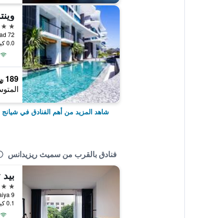
5 نجوم
0.0 كيلومتر عن وسط المدينة
189 ﷼
المتوس
شاهد المزيد من أهم الفنادق في شيانج 
فنادق بالقرب من سميث ريزيدانس
3 نجوم
9 Suriyawongse 1, Haiya, شيانج ماي, تايلاند
0.1 كيلومتر عن وسط المدينة