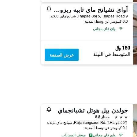
أواي تشيانج ماي تابيه ريزورت - إيه فيجان ريتريت
9 Thapae Soi 5, Thapae Road, شيانج ماي, تايلاند
0.0 كيلومتر عن وسط المدينة
واي فاي مجاني
180 ﷼
المتوسط في الليلة
عرض الصفقة
جولدن بيل هوتل تشيانجماي
3 نجوم
ممتاز 8.8
50/1 Rajchiangsaen Rd. T.Haiya, شيانج ماي, تايلاند
0.1 كيلومتر عن وسط المدينة
واي فاي مجاني
موقف السيارات