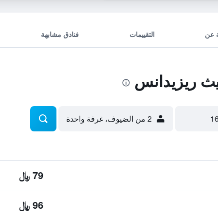
 عن
التقييمات
فنادق مشابهة
 ريزيدانس
2 من الضيوف، غرفة واحدة
79 ﷼
96 ﷼