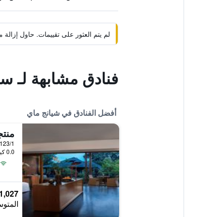
لم يتم العثور على تقييمات. حاول إزال
فنادق مشابهة لـ س
أفضل الفنادق في شيانج ماي
منتج
0.0 كيلومتر عن وسط المدينة
1,027 ﷼
المتوس