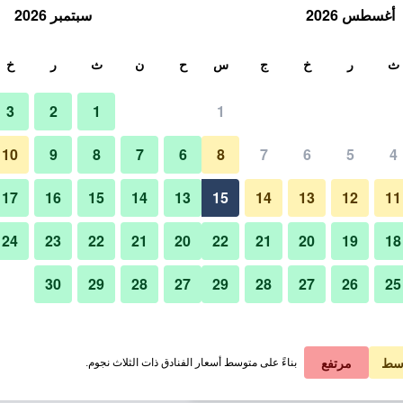
أغسطس 2026
سبتمبر 2026
ث
ث
ر
خ
ج
س
ح
ن
ث
ر
خ
3
2
1
1
 الواحدة
10
9
8
7
6
8
7
6
5
4
حوض السباحة
لي في الليلة
17
16
15
14
13
15
14
13
12
11
 ﷼
عرض الصفقة
24
23
22
21
20
22
21
20
19
18
30
29
28
27
29
28
27
26
25
صور لـ سميث ريزيدانس
 ﷼
عرض الصفقة
 ﷼
عرض الصفقة
سط
مرتفع
بناءً على متوسط أسعار الفنادق ذات الثلاث نجوم.