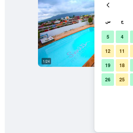
ج
س
5
4
12
11
1/24
حمام
19
18
26
25