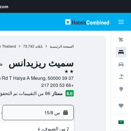
.com
رحلات طيران
الصفحة الرئيسية
تايلاند
73,743
n Thailand
فنادق
سميث ريزيدانس
سيارات
شق
2 نجمتين
حزم العروض
37 39 Nuntharam Rd T Haiya A Meung, 50000, شيانج ماي, محافظة شيانغ ماي, تايلاند
+66 53 203 217
استكشاف
ممتاز
86 من التقييمات تم التحقق منها
8.0
رحلات
س 15/8
-
العَرَبِيَّة
2 من الضيوف، غرفة واحدة