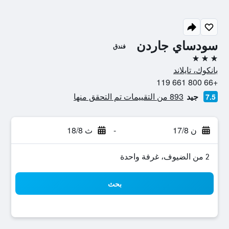
سودساي جاردن
فندق
3 نجوم
بانكوك، تايلاند
+66 800 661 119
جيد
893 من التقييمات تم التحقق منها
7.5
ن 17/8
-
ث 18/8
2 من الضيوف، غرفة واحدة
بحث