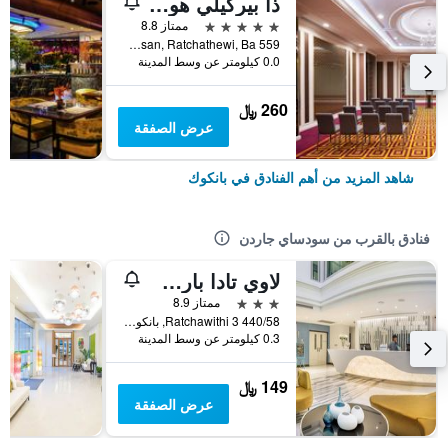
ذا بيركيلي هوتل براتونام
5 نجوم
ممتاز 8.8
559 Ratcharaprarop Rd., Makkasan, Ratchathewi, Ba, بانكوك, تايلاند
0.0 كيلومتر عن وسط المدينة
260 ﷼
عرض الصفقة
شاهد المزيد من أهم الفنادق في بانكوك
فنادق بالقرب من سودساي جاردن
لاوي تادا بارك فيو هوتل
3 نجوم
ممتاز 8.9
440/58 Ratchawithi 3, بانكوك, تايلاند
0.3 كيلومتر عن وسط المدينة
149 ﷼
عرض الصفقة