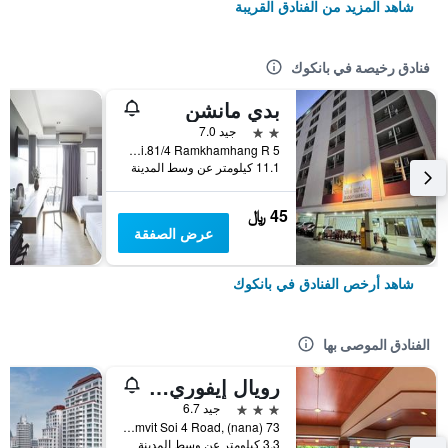
شاهد المزيد من الفنادق القريبة
فنادق رخيصة في بانكوك
بدي مانشن
2 نجمتين
جيد 7.0
5 Soi.81/4 Ramkhamhang R., بانكوك, تايلاند
11.1 كيلومتر عن وسط المدينة
45 ﷼
عرض الصفقة
شاهد أرخص الفنادق في بانكوك
الفنادق الموصى بها
رويال إيفوري سوكومفيت نانا
3 نجوم
جيد 6.7
73 Sukhumvit Soi 4 Road, (nana), بانكوك, تايلاند
3.3 كيلومتر عن وسط المدينة