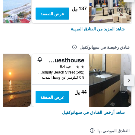
137 ﷼
عرض الصفقة
شاهد المزيد من الفنادق القريبة
فنادق رخيصة في سيهانوكفيل
Invito Guesthouse
2 نجمتين
جيد 6.4
Serendipity Beach Street (502), سيهانوكفيل, كمبوديا
0.9 كيلومتر عن وسط المدينة
44 ﷼
عرض الصفقة
شاهد أرخص الفنادق في سيهانوكفيل
الفنادق الموصى بها