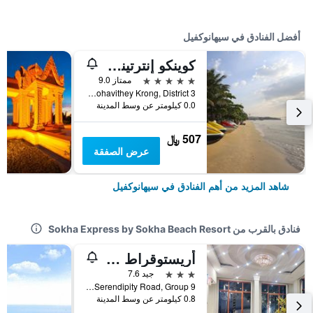
أفضل الفنادق في سيهانوكفيل
كوينكو إنترتينمينت ريزورت
5 نجوم
ممتاز 9.0
Victory Beach, Mohavithey Krong, District 3, سيهانوكفيل, كمبوديا
0.0 كيلومتر عن وسط المدينة
507 ﷼
عرض الصفقة
شاهد المزيد من أهم الفنادق في سيهانوكفيل
فنادق بالقرب من Sokha Express by Sokha Beach Resort
أريستوقراط ريزيدانس آند هوتل
3 نجوم
جيد 7.6
Serendipity Road, Group 9, سيهانوكفيل, كمبوديا
0.8 كيلومتر عن وسط المدينة