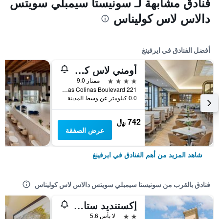
فنادق مشابهة لـ سونيستا سيمبلي سويتس
دالاس لاس كوليناس
أفضل الفنادق في ايرفينغ
أومني لاس كوليناس هوتل
4 نجوم
ممتاز 9.0
221 East Las Colinas Boulevard, ايرفينغ, TX, الولايات المتحدة الأميريكية
0.0 كيلومتر عن وسط المدينة
742 ﷼
عرض الصفقة
شاهد المزيد من أهم الفنادق في ايرفينغ
فنادق بالقرب من سونيستا سيمبلي سويتس دالاس لاس كوليناس
إكستنديد ستاي أمريكا سويتس دالاس لاس كوليناس جرين بارك دي
2 نجمتين
لا بأس 5.6