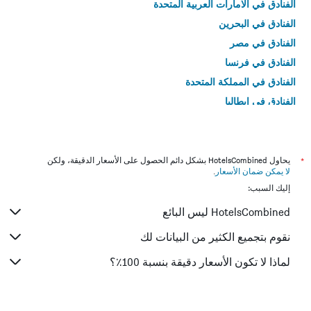
الفنادق في الامارات العربية المتحدة
الفنادق في البحرين
الفنادق في مصر
الفنادق في فرنسا
الفنادق في المملكة المتحدة
الفنادق في إيطاليا
الفنادق في تايلاند
*
يحاول HotelsCombined بشكل دائم الحصول على الأسعار الدقيقة، ولكن
لا يمكن ضمان الأسعار
.
إليك السبب:
HotelsCombined ليس البائع
نقوم بتجميع الكثير من البيانات لك
لماذا لا تكون الأسعار دقيقة بنسبة 100٪؟