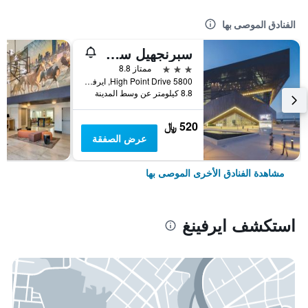
الفنادق الموصى بها
سبرنجهيل سويتس باي ماريوت دفو إربورت إست
3 نجوم
ممتاز 8.8
5800 High Point Drive, ايرفينغ, TX, الولايات المتحدة الأميريكية
8.8 كيلومتر عن وسط المدينة
520 ﷼
عرض الصفقة
مشاهدة الفنادق الأخرى الموصى بها
استكشف ايرفينغ