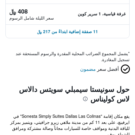
408 ﷼
غرفة قياسية، 1 سرير كوين
سعر الليلة شامل الرسوم
11 صفقة إضافية ابتداءً من 217 ﷼
*
يشمل المجموع الضرائب المحلية المقدرة والرسوم المستحقة عند
تسجيل المغادرة.
أفضل سعر
مضمون
حول سونيستا سيمبلي سويتس دالاس
لاس كوليناس
يقع مكان إقامة "Sonesta Simply Suites Dallas Las Colinas" في
ايرفينغ، على بعد 11 كم من مدينة ملاهي زيرو جرافيتي، ويتميز بمركز
للياقة البدنية ومواقف خاصة للسيارات مجاناً وصالة مشتركة ومرافق
للشواء. يوف...