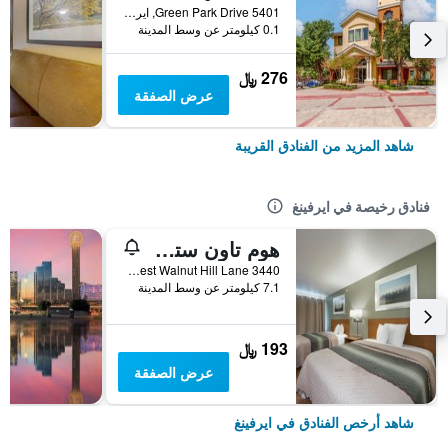
5401 Green Park Drive, ايرفينغ, TX, الولايات المتحدة الأميريكية
0.1 كيلومتر عن وسط المدينة
276 ﷼
عرض الصفقة
شاهد المزيد من الفنادق القريبة
فنادق رخيصة في ايرفينغ
هوم تاون ستوديوز باي رد روف دالاس - إرفينج
3440 West Walnut Hill Lane, ايرفينغ, TX, الولايات المتحدة الأميريكية
7.1 كيلومتر عن وسط المدينة
193 ﷼
عرض الصفقة
شاهد أرخص الفنادق في ايرفينغ