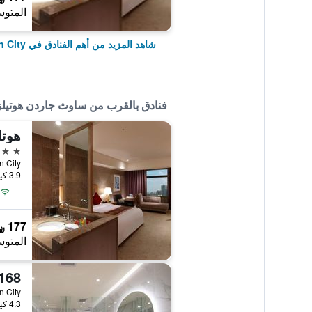
المتوس
شاهد المزيد من أهم الفنادق في Taoyuan City
فنادق بالقرب من ساوث جاردن هوتيلز
هوتل
5 نجوم
an City
3.9 كيلومتر عن وسط المدينة
177 ﷼
المتوس
168 موتل - شونغل
4.3 كيلومتر عن وسط المدينة