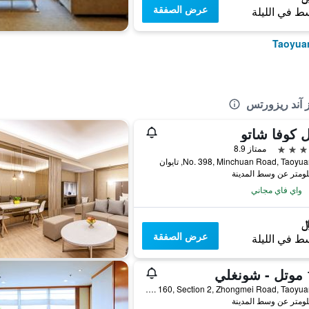
عرض الصفقة
ط في الليلة
 آند ريزورتس
 كوفا شاتو
ممتاز 8.9
No. 398, Minchuan Road, Taoyu, تايوان
واي فاي مجاني
عرض الصفقة
ط في الليلة
ي
No. 160, Section 2, Zhongmei Road, Taoyuan City, تايوان