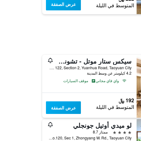
عرض الصفقة
المتوسط في الليلة
سيكس ستار موتل - تشونجلي
No. 122, Section 2, Yuanhua Road, Taoyuan City, تايوان
4.2 كيلومتر عن وسط المدينة
واي فاي مجاني
موقف السيارات
192 ﷼
المتوسط في الليلة
عرض الصفقة
لو ميدي أوتيل جونجلي
4 نجوم
ممتاز 8.7
23F, No.120, Sec 1, Zhongyang W. Rd., Taoyuan City, تايوان