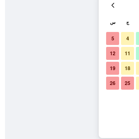
ج
س
5
4
12
11
19
18
26
25