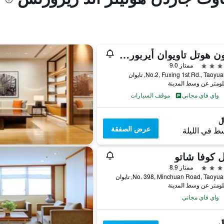
فولون هوتل تاويوان أيربورت أكسيس إم آر تي إيه8
ممتاز 9.0
No.2, Fuxing 1st Rd., Taoyu, تايوان
واي فاي مجاني
موقف السيارات
عرض الصفقة
ط في الليلة
 كوفا شاتو
ممتاز 8.9
No. 398, Minchuan Road, Taoyu, تايوان
واي فاي مجاني