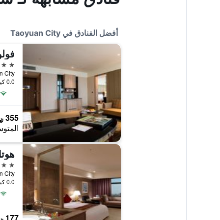
أفضل الفنادق في Taoyuan City
5 نجوم
an City
0.0 كيلومتر عن وسط المدينة
355 ﷼
المتوس
هوتل
5 نجوم
an City
0.0 كيلومتر عن وسط المدينة
177 ﷼