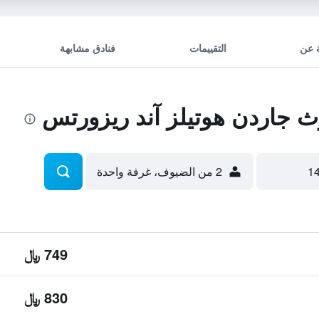
 عن
التقييمات
فنادق مشابهة
جاردن هوتيلز آند ريزورتس
2 من الضيوف، غرفة واحدة
749 ﷼
830 ﷼