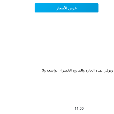
عرض الأسعار
يقع South Garden Hotels and Resorts في تاويوان على بعد 8 دقائق بالسيارة من السكك الحديدية عالية السرعة تايوان. ويوفر المياه الحارة والمروج الخضراء الواسعة و3
11:00