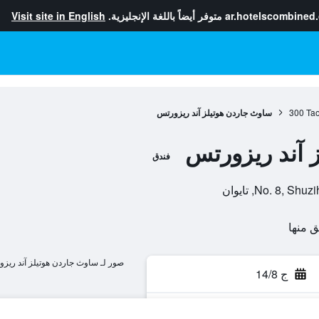
ar.hotelscombined
متوفر أيضاً باللغة الإنجليزية.
Visit site in English
Tao
300
ساوث جاردن هوتيلز آند ريزورتس
 آند ريزورتس
فندق
No. 8,, تايوان
صور لـ ساوث جاردن هوتيلز آند ريز
ج 14/8