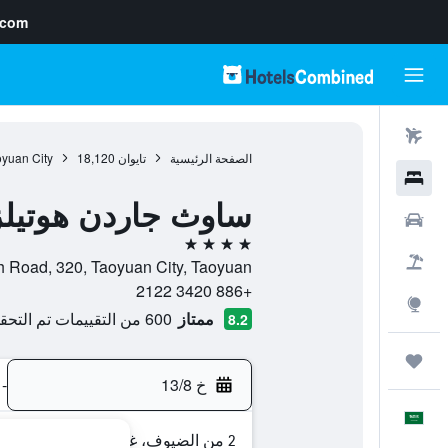
.com
رحلات طيران
الصفحة الرئيسية
تايوان
18,120
yuan City
فنادق
ساوث جاردن هوتيلز
سيارات
4 نجوم
حزم العروض
 Shuzih Road, 320, Taoyuan City, Taoyuan
+886 3420 2122
استكشاف
ممتاز
600 من التقييمات تم التحقق منها
8.2
رحلات
خ 13/8
-
العَرَبِيَّة
2 من الضيوف، غرفة واحدة