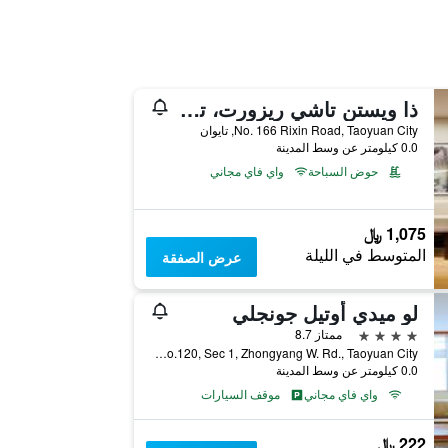
ذا ويستن تاشي ريزورت، تاويوان
No. 166 Rixin Road, Taoyuan City, تايوان
0.0 كيلومتر عن وسط المدينة
حوض السباحة
واي فاي مجاني
1,075 ﷼
المتوسط في الليلة
عرض الصفقة
لو ميدي أوتيل جونجلي
4 نجوم
ممتاز 8.7
23F, No.120, Sec 1, Zhongyang W. Rd., Taoyuan City, تايوان
0.0 كيلومتر عن وسط المدينة
واي فاي مجاني
موقف السيارات
222 ﷼