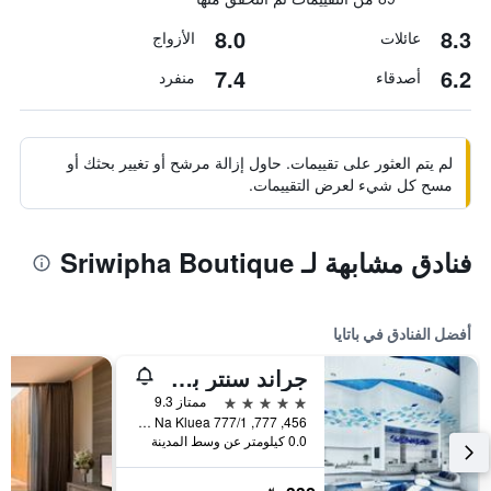
8.0
8.3
عائلات
الأزواج
7.4
6.2
أصدقاء
منفرد
لم يتم العثور على تقييمات. حاول إزالة مرشح أو تغيير بحثك أو
مسح كل شيء لعرض التقييمات.
فنادق مشابهة لـ Sriwipha Boutique
أفضل الفنادق في باتايا
جراند سنتر بوينت باتايا
5 نجوم
ممتاز 9.3
456, 777, 777/1 M.6 Na Kluea, باتايا, تايلاند
0.0 كيلومتر عن وسط المدينة