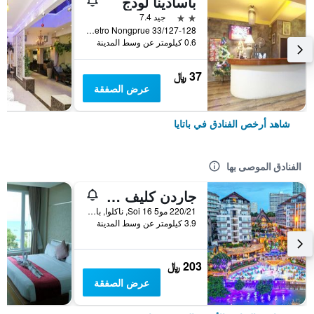
باسادينا لودج
2 نجمتين
جيد 7.4
33/127-128 Moo 10 Soi Lk Metro Nongprue, باتايا, تايلاند
0.6 كيلومتر عن وسط المدينة
37 ﷼
عرض الصفقة
شاهد أرخص الفنادق في باتايا
الفنادق الموصى بها
جاردن كليف ريزورت آند سبا
220/21 مو5 Soi 16, ناكلوا, بانغلامونغ, باتايا, تايلاند
3.9 كيلومتر عن وسط المدينة
203 ﷼
عرض الصفقة