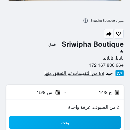
صور لـ Sriwipha Boutique
Sriwipha Boutique
فندق
نجمة واحدة
باتايا، تايلاند
+66 836 167 172
جيد
89 من التقييمات تم التحقق منها
7.7
ج 14/8
-
س 15/8
2 من الضيوف، غرفة واحدة
بحث