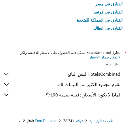
الفنادق في مصر
الفنادق في فرنسا
الفنادق في المملكة المتحدة
الفنادق في إيطاليا
الفنادق في تايلاند
*
يحاول HotelsCombined بشكل دائم الحصول على الأسعار الدقيقة، ولكن
لا يمكن ضمان الأسعار
.
إليك السبب:
HotelsCombined ليس البائع
نقوم بتجميع الكثير من البيانات لك
لماذا لا تكون الأسعار دقيقة بنسبة 100٪؟
الصفحة الرئيسية
تايلاند
73,741
East Thailand
21,949