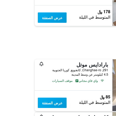
178 ﷼
المتوسط في الليلة
عرض الصفقة
بارادايس موتل
291, Changhae-ro, كانغنونغ, كوريا الجنوبية
4.5 كيلومتر عن وسط المدينة
واي فاي مجاني
موقف السيارات
85 ﷼
المتوسط في الليلة
عرض الصفقة