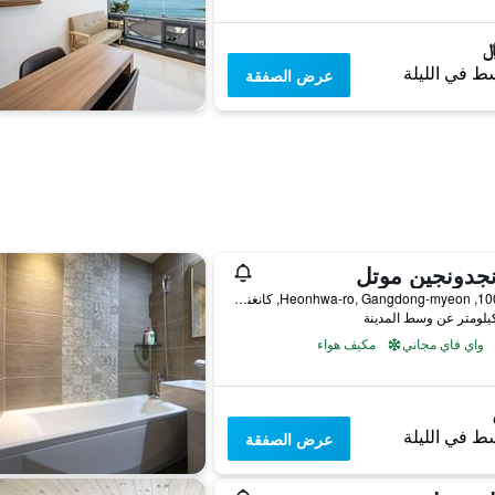
ط في الليلة
عرض الصفقة
جدونجين موتل
1007-13, Heonhwa-ro, Gangdong-myeon, كانغنونغ, كوريا الجنوبية
واي فاي مجاني
مكيف هواء
ط في الليلة
عرض الصفقة