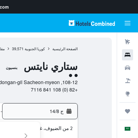
.com
رحلات طيران
الصفحة الرئيسية
كوريا الجنوبية
39,571
مقا
فنادق
ستاري نايتس
سيارات
بنسيون
تقييم فئة 2
حزم العروض
108-12, Bangdongan-gil Sacheon-myeon, , كانغنونغ, مقاطعة غانغوون-دو, كوريا الجنوبية
+82 (0) 108 841 7116
استكشاف
ج 14/8
-
رحلات
2 من الضيوف، غرفة واحدة
العَرَبِيَّة