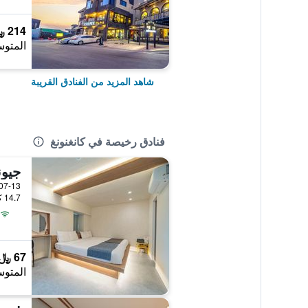
214 ﷼
المتوس
شاهد المزيد من الفنادق القريبة
فنادق رخيصة في كانغنونغ
جيون
14.7 كيلومتر عن وسط المدينة
67 ﷼
المتوس