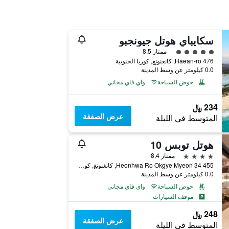
سكايباي هوتل جيونجبو
تقييم فئة 5
ممتاز 8.5
476 Haean-ro, كانغنونغ, كوريا الجنوبية
0.0 كيلومتر عن وسط المدينة
حوض السباحة
واي فاي مجاني
234 ﷼
عرض الصفقة
المتوسط في الليلة
هوتل توبس 10
4 نجوم
ممتاز 8.4
455 34 Heonhwa Ro Okgye Myeon, كانغنونغ, كوريا الجنوبية
0.0 كيلومتر عن وسط المدينة
حوض السباحة
واي فاي مجاني
موقف السيارات
248 ﷼
عرض الصفقة
المتوسط في الليلة