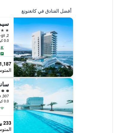
أفضل الفنادق في كانغنونغ
سيم
5 نجوم
2, Haean-ro 406beon-gil, كانغنونغ, كوريا الجنوبية
0.0 كيلومتر عن وسط المدينة
1,187 ﷼
المتوس
سان
تقييم 
307, Changhae-ro, كانغنونغ, كوريا الجنوبية
0.0 كيلومتر عن وسط المدينة
233 ﷼
المتوس