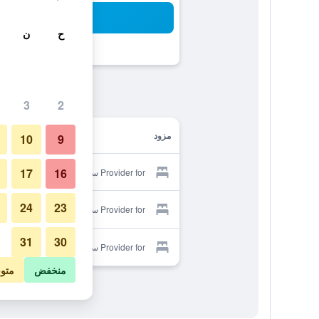
بح
ح
ن
3
2
مزود
10
9
17
16
Provider for ستاري نايتس
24
23
Provider for ستاري نايتس
31
30
Provider for ستاري نايتس
منخفض
متو