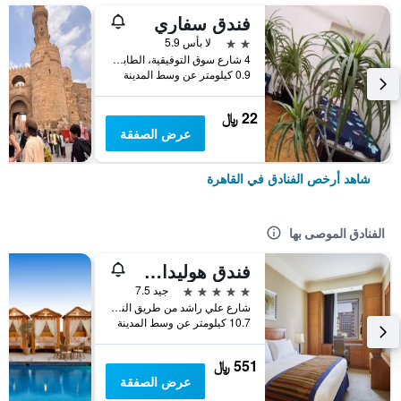
فندق سفاري
2 نجمتين
لا بأس 5.9
4 شارع سوق التوفيقية، الطابق 5، وسط البلد, القاهرة, مصر
0.9 كيلومتر عن وسط المدينة
22 ﷼
عرض الصفقة
شاهد أرخص الفنادق في القاهرة
الفنادق الموصى بها
فندق هوليداي إن سيتي ستارز، أحد الفنادق من مجموعة فنادق إنتركونتيننتال
5 نجوم
جيد 7.5
شارع علي راشد من طريق النصر, القاهرة, مصر
10.7 كيلومتر عن وسط المدينة
551 ﷼
عرض الصفقة