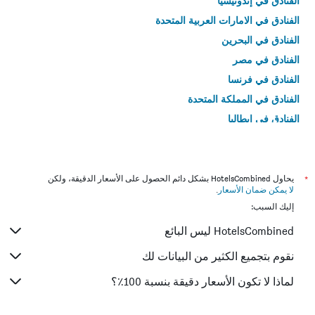
الفنادق في إندونيسيا
الفنادق في الامارات العربية المتحدة
الفنادق في البحرين
الفنادق في مصر
الفنادق في فرنسا
الفنادق في المملكة المتحدة
الفنادق في إيطاليا
الفنادق في تايلاند
*
يحاول HotelsCombined بشكل دائم الحصول على الأسعار الدقيقة، ولكن
لا يمكن ضمان الأسعار
.
إليك السبب:
HotelsCombined ليس البائع
نقوم بتجميع الكثير من البيانات لك
لماذا لا تكون الأسعار دقيقة بنسبة 100٪؟