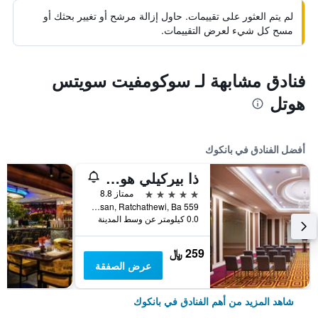
لم يتم العثور على تقييمات. حاول إزالة مرشح أو تغيير بحثك أو
مسح كل شيء لعرض التقييمات.
فنادق مشابهة لـ سوكومفيت سويتس
هوتل
أفضل الفنادق في بانكوك
ذا بيركيلي هوتل براتونام
5 نجوم
ممتاز 8.8
559 Ratcharaprarop Rd., Makkasan, Ratchathewi, Ba, بانكوك, تايلاند
0.0 كيلومتر عن وسط المدينة
259 ﷼
عرض الصفقة
شاهد المزيد من أهم الفنادق في بانكوك