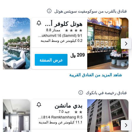
فنادق بالقرب من سوكومفيت سويتس هوتل
هوتل كلوفر أسوك
4 نجوم
ممتاز 8.8
9/1 Soi Sukhumvit 16 (Sammit), بانكوك, تايلاند
0.2 كيلومتر عن وسط المدينة
209 ﷼
عرض الصفقة
شاهد المزيد من الفنادق القريبة
فنادق رخيصة في بانكوك
بدي مانشن
2 نجمتين
جيد 7.0
5 Soi.81/4 Ramkhamhang R., بانكوك, تايلاند
11.1 كيلومتر عن وسط المدينة