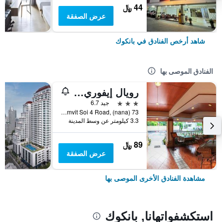
44 ﷼
عرض الصفقة
شاهد أرخص الفنادق في بانكوك
الفنادق الموصى بها
رويال إيفوري سوكومفيت نانا
3 نجوم
جيد 6.7
73 Sukhumvit Soi 4 Road, (nana), بانكوك, تايلاند
3.3 كيلومتر عن وسط المدينة
89 ﷼
عرض الصفقة
مشاهدة الفنادق الأخرى الموصى بها
استكشفواتهانا, بانكوك