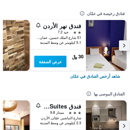
فنادق رخيصة في عمّان
فندق نهر الأردن
2 نجمتين
جيد 7.2
51 شارع الملك حسين، عمان ، الأردن, عمّان, الأردن
5.1 كيلومتر عن وسط المدينة
30 ﷼
عرض الصفقة
شاهد أرخص الفنادق في عمّان
الفنادق الموصى بها
فندق Naylover Suites
3 نجوم
ممتاز 9.8
شارع التباشير, عمّان, الأردن
2.3 كيلومتر عن وسط المدينة