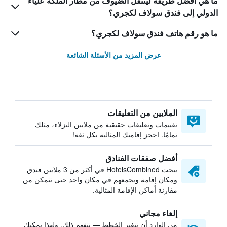
ما هي أفضل طريقة لينتقل الضيوف من مطار الملكة علياء
الدولي إلى فندق سولاف لكجري؟
ما هو رقم هاتف فندق سولاف لكجري؟
عرض المزيد من الأسئلة الشائعة
الملايين من التعليقات
تقييمات وتعليقات حقيقية من ملايين النزلاء، مثلك
تمامًا. احجز إقامتك المثالية بكل ثقة!
أفضل صفقات الفنادق
يبحث HotelsCombined في أكثر من 3 ملايين فندق
ومكان إقامة ويجمعهم في مكان واحد حتى تتمكن من
مقارنة أماكن الإقامة المثالية.
إلغاء مجاني
من الوارد أن تتغير الخطط — نتفهم ذلك. ولهذا يمكنك