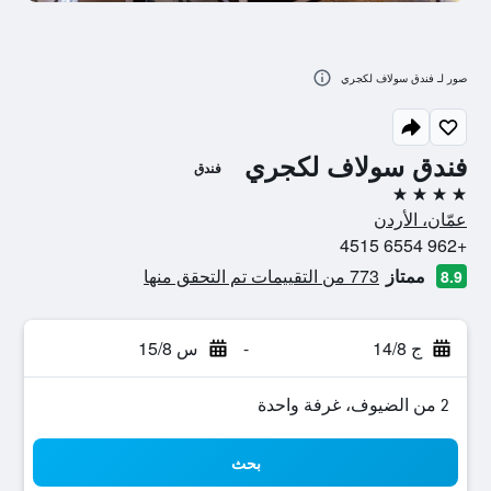
صور لـ فندق سولاف لكجري
فندق سولاف لكجري
فندق
4 نجوم
عمّان، الأردن
+962 6554 4515
ممتاز
773 من التقييمات تم التحقق منها
8.9
ج 14/8
-
س 15/8
2 من الضيوف، غرفة واحدة
بحث