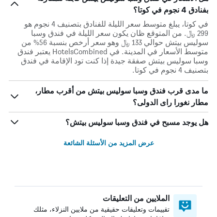
بفنادق 4 نجوم في كوتا؟
في كوتا، يبلغ متوسط ​​سعر الليلة للفنادق بتصنيف 4 نجوم هو
299 ﷼. من المتوقع ظان يكون سعر الليلة في فندق وسبا
سوليس بيتش حوالي 133 ﷼ وهو سعر أرخص بنسبة 56% من
متوسط الأسعار في المدينة. في HotelsCombined يعتبر فندق
وسبا سوليس بيتش صفقة جيدة إذا كنت تود الإقامة في فندق
بتصنيف 4 نجوم في كوتا.
ما مدى قرب فندق وسبا سوليس بيتش من أقرب مطار،
مطار نغورا راى الدولى؟
هل يوجد مسبح في فندق وسبا سوليس بيتش؟
عرض المزيد من الأسئلة الشائعة
الملايين من التعليقات
تقييمات وتعليقات حقيقية من ملايين النزلاء، مثلك