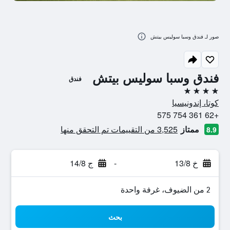
صور لـ فندق وسبا سوليس بيتش
فندق وسبا سوليس بيتش
فندق
4 نجوم
كوتا، إندونيسيا
+62 361 754 575
ممتاز
3,525 من التقييمات تم التحقق منها
8.9
خ 13/8
-
ج 14/8
2 من الضيوف، غرفة واحدة
بحث