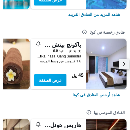
شاهد المزيد من الفنادق القريبة
فنادق رخيصة في كوتا
باكونج بيتش ريزورت
3 نجوم
جيد 6.9
Jalan Kartika Plaza, Gang Samudra, كوتا, إندونيسيا
1.6 كيلومتر عن وسط المدينة
45 ﷼
عرض الصفقة
شاهد أرخص الفنادق في كوتا
الفنادق الموصى بها
هاريس هوتل كوتا توبان بالي