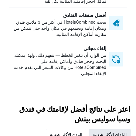
تمامًا. احجز إقامتك المثالية بكل ثقة!
أفضل صفقات الفنادق
يبحث HotelsCombined في أكثر من 3 ملايين فندق
ومكان إقامة ويجمعهم في مكان واحد حتى تتمكن من
مقارنة أماكن الإقامة المثالية.
إلغاء مجاني
من الوارد أن تتغير الخطط — نتفهم ذلك. ولهذا يمكنك
البحث وحجز فنادق وأماكن إقامة على
HotelsCombined من وكالات السفر التي تقدم خدمة
الإلغاء المجاني
اعثر على نتائج أفضل لإقامتك في فندق
وسبا سوليس بيتش
البلدان الأكثر شعبية
المدن الأكثر شعبية