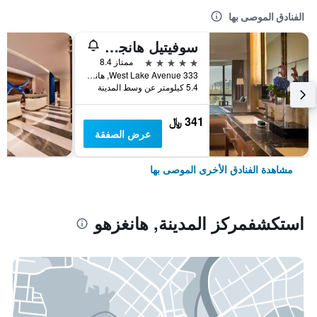
الفنادق الموصى بها
سوفيتيل هانجزو ويستليك
5 نجوم
ممتاز 8.4
333 West Lake Avenue, هانغزهو, الصين
5.4 كيلومتر عن وسط المدينة
341 ﷼
عرض الصفقة
مشاهدة الفنادق الأخرى الموصى بها
استكشفمركز المدينة, هانغزهو