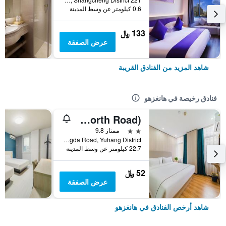
0.6 كيلومتر عن وسط المدينة
133 ﷼
عرض الصفقة
شاهد المزيد من الفنادق القريبة
فنادق رخيصة في هانغزهو
Hangzhou Mingshang Collection Hotel (Linping Donghu North Road)
2 نجمتين
ممتاز 9.8
No.3 Hongda Road, Yuhang District, هانغزهو, الصين
22.7 كيلومتر عن وسط المدينة
52 ﷼
عرض الصفقة
شاهد أرخص الفنادق في هانغزهو