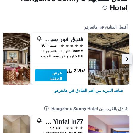
Hotel
أفضل الفنادق في هانغزهو
فندق فور سيزونز هانغتشو آت ويست ليك
5 نجوم
ممتاز 9.4
5 Lingyin Road, هانغزهو, الصين
0.0 كيلومتر عن وسط المدينة
2,267 ﷼
عرض
الصفقة
شاهد المزيد من أهم الفنادق في هانغزهو
فنادق بالقرب من Hangzhou Sunny Hotel
Cheeinn Hotel - Hangzhou West Lake Lakeside Yintai In77
4 نجوم
جيد 7.3
221 Jiefang Road, Shangcheng District, هانغزهو, الصين