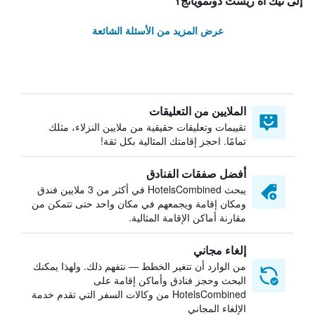
إلى تيك آه ريست دونمويانج؟
عرض المزيد من الأسئلة الشائعة
الملايين من التعليقات
تقييمات وتعليقات حقيقية من ملايين النزلاء، مثلك
تمامًا. احجز إقامتك المثالية بكل ثقة!
أفضل صفقات الفنادق
يبحث HotelsCombined في أكثر من 3 ملايين فندق
ومكان إقامة ويجمعهم في مكان واحد حتى تتمكن من
مقارنة أماكن الإقامة المثالية.
إلغاء مجاني
من الوارد أن تتغير الخطط — نتفهم ذلك. ولهذا يمكنك
البحث وحجز فنادق وأماكن إقامة على
HotelsCombined من وكالات السفر التي تقدم خدمة
الإلغاء المجاني