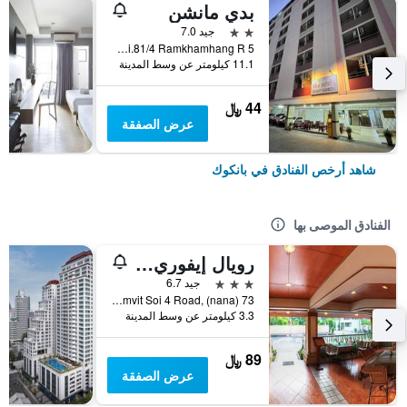
بدي مانشن
2 نجمتين
جيد 7.0
5 Soi.81/4 Ramkhamhang R., بانكوك, تايلاند
11.1 كيلومتر عن وسط المدينة
44 ﷼
عرض الصفقة
شاهد أرخص الفنادق في بانكوك
الفنادق الموصى بها
رويال إيفوري سوكومفيت نانا
3 نجوم
جيد 6.7
73 Sukhumvit Soi 4 Road, (nana), بانكوك, تايلاند
3.3 كيلومتر عن وسط المدينة
89 ﷼
عرض الصفقة