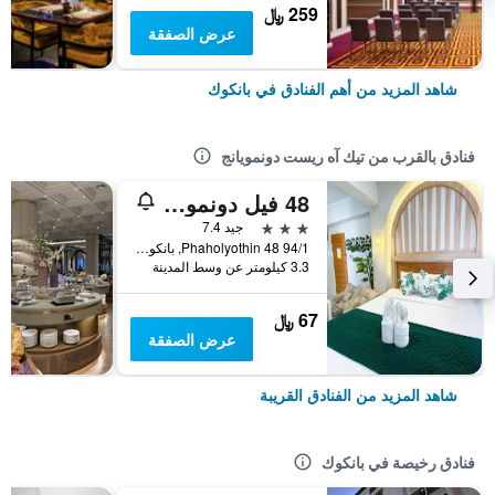
259 ﷼
عرض الصفقة
شاهد المزيد من أهم الفنادق في بانكوك
فنادق بالقرب من تيك آه ريست دونمويانج
48 فيل دونموانغ إيربورت
3 نجوم
جيد 7.4
94/1 Phaholyothin 48, بانكوك, تايلاند
3.3 كيلومتر عن وسط المدينة
67 ﷼
عرض الصفقة
شاهد المزيد من الفنادق القريبة
فنادق رخيصة في بانكوك