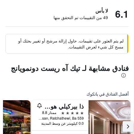
6.1
لا بأس
49 من التقييمات تم التحقق منها
لم يتم العثور على تقييمات. حاول إزالة مرشح أو تغيير بحثك أو
مسح كل شيء لعرض التقييمات.
فنادق مشابهة لـ تيك آه ريست دونمويانج
أفضل الفنادق في بانكوك
ذا بيركيلي هوتل براتونام
5 نجوم
ممتاز 8.8
559 Ratcharaprarop Rd., Makkasan, Ratchathewi, Ba, بانكوك, تايلاند
0.0 كيلومتر عن وسط المدينة