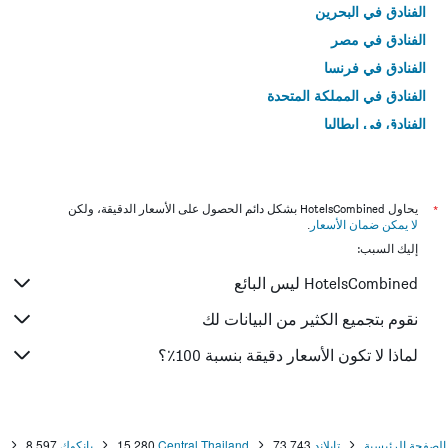
الفنادق في البحرين
الفنادق في مصر
الفنادق في فرنسا
الفنادق في المملكة المتحدة
الفنادق في إيطاليا
الفنادق في تايلاند
*
يحاول HotelsCombined بشكل دائم الحصول على الأسعار الدقيقة، ولكن
لا يمكن ضمان الأسعار
.
إليك السبب:
HotelsCombined ليس البائع
نقوم بتجميع الكثير من البيانات لك
لماذا لا تكون الأسعار دقيقة بنسبة 100٪؟
الصفحة الرئيسية
تايلاند
73,743
Central Thailand
15,280
بانكوك
8,597