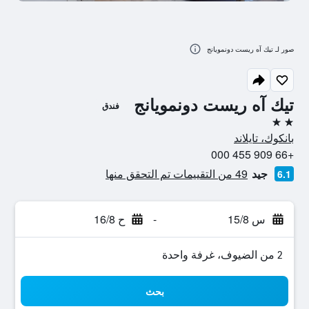
صور لـ تيك آه ريست دونمويانج
تيك آه ريست دونمويانج
فندق
2 نجمتين
بانكوك، تايلاند
+66 909 455 000
جيد
49 من التقييمات تم التحقق منها
6.1
س 15/8
-
ح 16/8
2 من الضيوف، غرفة واحدة
بحث