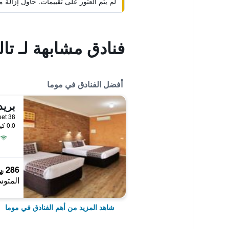
لم يتم العثور على تقييمات. حاول إزال
فنادق مشابهة لـ تال
أفضل الفنادق في موما
38 Meninya Street, موما, NSW, أستراليا
0.0 كيلومتر عن وسط المدينة
286 ﷼
المتوس
شاهد المزيد من أهم الفنادق في موما