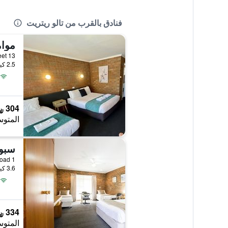
فنادق بالقرب من تالو ريتريت
موام
13 Meninya Street, موما, NSW, أستراليا
2.5 كيلومتر عن وسط المدينة
304 ﷼
المتوس
سبور
1 Perricoota Road, موما, NSW, أستراليا
3.6 كيلومتر عن وسط المدينة
334 ﷼
المتوس