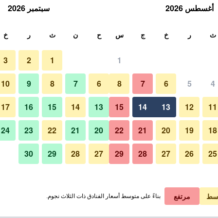
أغسطس 2026
سبتمبر 2026
ث
ث
ر
خ
ج
س
ح
ن
ث
ر
خ
3
2
1
1
10
9
8
7
6
8
7
6
5
4
17
16
15
14
13
15
14
13
12
11
عرض الأسعار
24
23
22
21
20
22
21
20
19
18
30
29
28
27
29
28
27
26
25
عرض الأسعار
عرض الأسعار
سط
مرتفع
بناءً على متوسط أسعار الفنادق ذات الثلاث نجوم.