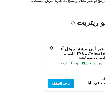
ة مرشح أو تغيير بحثك أو مسح كل شيء لعرض التقييمات.
و ريتريت
بريدجيز أون مينينيا موتل آند أبارتمنتس
واي فاي مجاني
موقف السيارات
ط في الليلة
عرض الصفقة