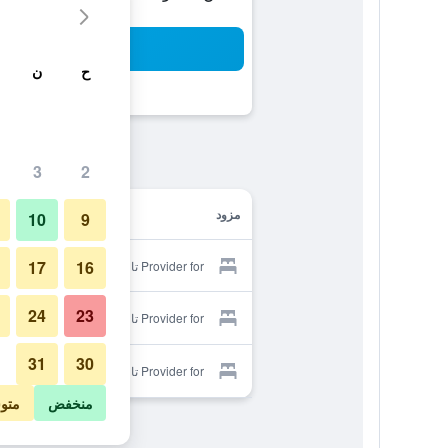
بح
ح
ن
3
2
مزود
10
9
17
16
Provider for تالو ريتريت
24
23
Provider for تالو ريتريت
31
30
Provider for تالو ريتريت
منخفض
متو