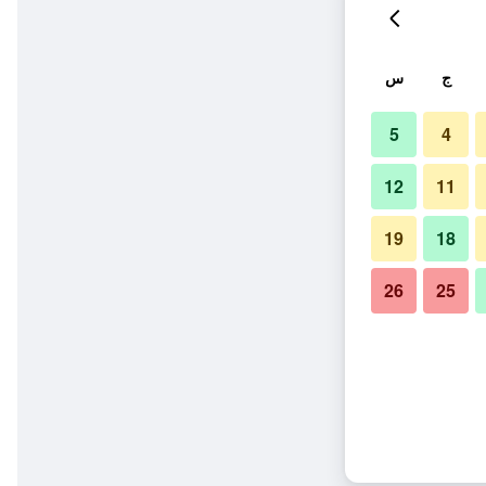
ج
س
5
4
12
11
19
18
26
25