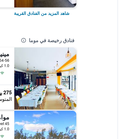
شاهد المزيد من الفنادق القريبة
فنادق رخيصة في موما
ميني
54-56 Meninya Street, موما, NSW, أسترا
1.0 كيلومتر عن وسط المدينة
275 ﷼
المتوس
موام
45 Meninya Street, موما, NSW, أستراليا
1.0 كيلومتر عن وسط المدينة