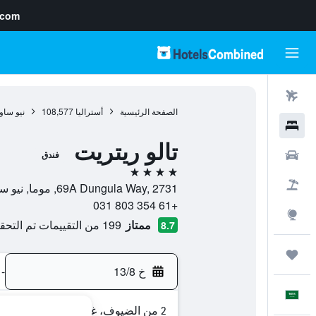
.com
رحلات طيران
الصفحة الرئيسية
أستراليا
108,577
نيو ساو
فنادق
تالو ريتريت
سيارات
فندق
4 نجوم
حزم العروض
69A Dungula Way, 2731, موما, نيو ساوث ويلز, أستراليا
+61 354 803 031
استكشاف
ممتاز
199 من التقييمات تم التحقق منها
8.7
رحلات
خ 13/8
-
العَرَبِيَّة
2 من الضيوف، غرفة واحدة