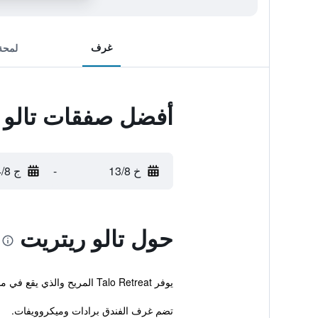
غرف
لمحة
أفضل صفقات تالو 
خ 13/8
-
ج 14/8
حول تالو ريتريت
يوفر Talo Retreat المريح والذي يقع في مدينة موما خدمة انترنت لاسلكي مجانية بالإضافة إلى خدمة غسيل الملابس واماكن لتوضيب الأمتعة.
تضم غرف الفندق برادات وميكروويفات.