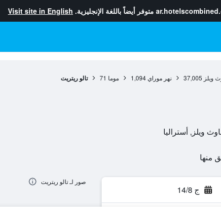
ar.hotelscombined
متوفر أيضاً باللغة الإنجليزية.
Visit site in English
ث ويلز
37,005
نهر موراي
1,094
موما
71
تالو ريتريت
صور لـ تالو ريتريت
ج 14/8