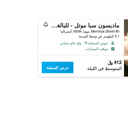
ماديسون سبا موتل - للبالغين فقط
80 Meninya Street, موما, NSW, أستراليا
3.1 كيلومتر عن وسط المدينة
حوض السباحة
واي فاي مجاني
موقف السيارات
412 ﷼
عرض الصفقة
المتوسط في الليلة