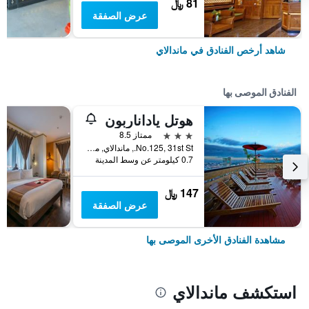
81 ﷼
عرض الصفقة
شاهد أرخص الفنادق في ماندالاي
الفنادق الموصى بها
هوتل ياداناربون
3 نجوم
ممتاز 8.5
No.125, 31st St., ماندالاي, ميانمار (بورما)
0.7 كيلومتر عن وسط المدينة
147 ﷼
عرض الصفقة
مشاهدة الفنادق الأخرى الموصى بها
استكشف ماندالاي