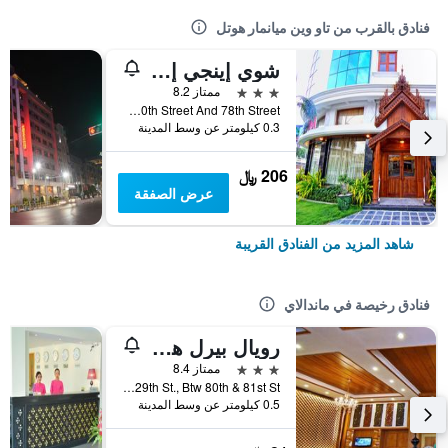
فنادق بالقرب من تاو وين ميانمار هوتل
شوي إينجي إن هوتل
3 نجوم
ممتاز 8.2
Corner Of 30th Street And 78th Street, ماندالاي, ميانمار (بورما)
0.3 كيلومتر عن وسط المدينة
206 ﷼
عرض الصفقة
شاهد المزيد من الفنادق القريبة
فنادق رخيصة في ماندالاي
رويال بيرل هوتل
3 نجوم
ممتاز 8.4
No. 196, 29th St., Btw 80th & 81st St., ماندالاي, ميانمار (بورما)
0.5 كيلومتر عن وسط المدينة