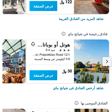
122 ﷼
عرض الصفقة
شاهد المزيد من الفنادق القريبة
فنادق رخيصة في شيانج ماي
هوتل أو بوباتارا تشيانغماي
3 نجوم
جيد 6.4
12/1 Soi 4 Kor, Prapokklao Road, شيانج ماي, تايلاند
0.6 كيلومتر عن وسط المدينة
30 ﷼
عرض الصفقة
شاهد أرخص الفنادق في شيانج ماي
الفنادق الموصى بها