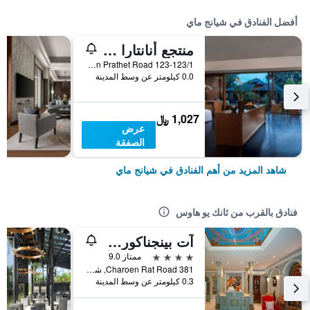
أفضل الفنادق في شيانج ماي
منتجع أنانتارا شيانغ ماي
123-123/1 Charoen Prathet Road, شيانج ماي, تايلاند
0.0 كيلومتر عن وسط المدينة
1,027 ﷼
عرض
الصفقة
شاهد المزيد من أهم الفنادق في شيانج ماي
فنادق بالقرب من ثانك يو هاوس
آت بينجناكورن ريفر سايد هوتل تشيانغماي
4 نجوم
ممتاز 9.0
381 Charoen Rat Road, شيانج ماي, تايلاند
0.3 كيلومتر عن وسط المدينة