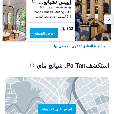
إيبيس تشيانغ ماي نيمان جورنيوب
4 نجوم
ممتاز 8.8
7-17 Moo 2, Huay Kaew Road Chang Phueak, Muang, شيانج ماي, تايلاند
3.1 كيلومتر عن وسط المدينة
133 ﷼
عرض الصفقة
مشاهدة الفنادق الأخرى الموصى بها
استكشفPa Tan, شيانج ماي
اعرض على الخريطة