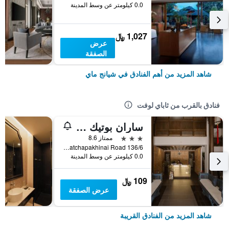
0.0 كيلومتر عن وسط المدينة
1,027 ﷼
عرض
الصفقة
شاهد المزيد من أهم الفنادق في شيانج ماي
فنادق بالقرب من ثاباي لوفت
ساران بوتيك هوتل تاباي
3 نجوم
ممتاز 8.6
136/6 Ratchapakhinai Road, شيانج ماي, تايلاند
0.0 كيلومتر عن وسط المدينة
109 ﷼
عرض الصفقة
شاهد المزيد من الفنادق القريبة