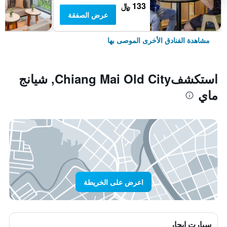
133 ﷼
عرض الصفقة
مشاهدة الفنادق الأخرى الموصى بها
استكشفChiang Mai Old City, شيانج
ماي
اعرض على الخريطة
سيارت ايجار