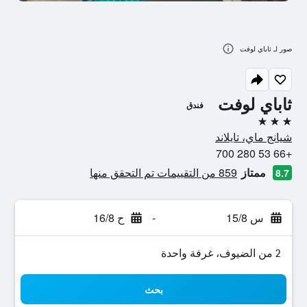
صور لـ ثاباي لوفت
ثاباي لوفت
فندق
3 نجوم
شيانج ماي، تايلاند
+66 53 280 700
ممتاز
859 من التقييمات تم التحقق منها
8.7
س 15/8
-
ح 16/8
2 من الضيوف، غرفة واحدة
بحث