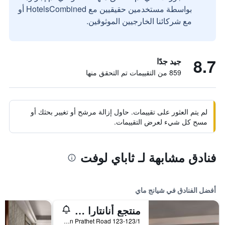
بواسطة مستخدمين حقيقيين مع HotelsCombined أو
مع شركائنا الخارجيين الموثوقين.
8.7
جيد جدًا
859 من التقييمات تم التحقق منها
لم يتم العثور على تقييمات. حاول إزالة مرشح أو تغيير بحثك أو
مسح كل شيء لعرض التقييمات.
فنادق مشابهة لـ ثاباي لوفت
أفضل الفنادق في شيانج ماي
منتجع أنانتارا شيانغ ماي
123-123/1 Charoen Prathet Road, شيانج ماي, تايلاند