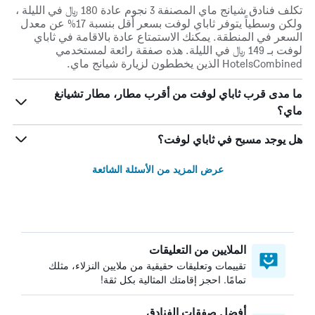
تكلف فنادق شيانج ماي المصنفة 3 نجوم عادة 180 ﷼ في الليلة ،
ولكن وسطياً يتوفر ثاباي لوفت بسعر أقل بنسبة 17% عن معدل
السعر في المنطقة. يمكنك الاستمتاع عادة بالاقامة في ثاباي
لوفت بـ 149 ﷼ في الليلة. هذه صفقة رائعة لمستخدمي
HotelsCombined الذين يخططون لزيارة شيانج ماي.
ما مدى قرب ثاباي لوفت من أقرب مطار، مطار تشيانغ
ماي؟
هل يوجد مسبح في ثاباي لوفت؟
عرض المزيد من الأسئلة الشائعة
الملايين من التعليقات
تقييمات وتعليقات حقيقية من ملايين النزلاء، مثلك
تمامًا. احجز إقامتك المثالية بكل ثقة!
أفضل صفقات الفنادق