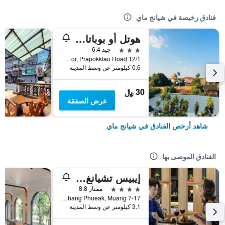
فنادق رخيصة في شيانج ماي
هوتل أو بوباتارا تشيانغماي
3 نجوم
جيد 6.4
12/1 Soi 4 Kor, Prapokklao Road, شيانج ماي, تايلاند
0.6 كيلومتر عن وسط المدينة
30 ﷼
عرض الصفقة
شاهد أرخص الفنادق في شيانج ماي
الفنادق الموصى بها
إيبيس تشيانغ ماي نيمان جورنيوب
4 نجوم
ممتاز 8.8
7-17 Moo 2, Huay Kaew Road Chang Phueak, Muang, شيانج ماي, تايلاند
3.1 كيلومتر عن وسط المدينة