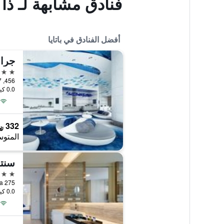
فنادق مشابهة لـ ذا
أفضل الفنادق في باتايا
جران
5 نجوم
456, 777, 777/1 M.6 Na Kluea, باتايا, تايلاند
0.0 كيلومتر عن وسط المدينة
332 ﷼
المتوس
سنتر
5 نجوم
275 Moo 6, Sukhumvit Rd, Naklua, باتايا, تايلاند
0.0 كيلومتر عن وسط المدينة