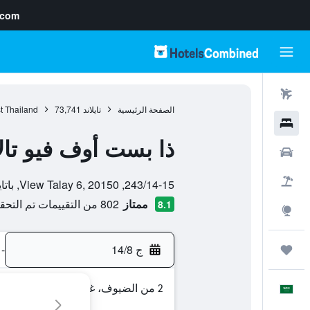
.com
رحلات طيران
الصفحة الرئيسية
تايلاند
73,741
t Thailand
فنادق
ذا بست أوف فيو تالا
سيارات
تقييم فئة 0
حزم العروض
243/14-15, View Talay 6, 20150, باتايا, محافظة تشونبوري, تايلاند
ممتاز
802 من التقييمات تم التحقق منها
8.1
استكشاف
ج 14/8
-
رحلات
2 من الضيوف، غرفة واحدة
العَرَبِيَّة