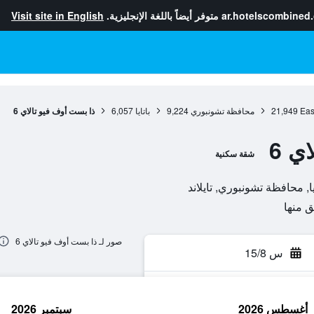
ar.hotelscombined
متوفر أيضاً باللغة الإنجليزية.
Visit site in English
Eas
21,949
محافظة تشونبوري
9,224
باتايا
6,057
ذا بست أوف فيو تالاي 6
ي 6
شقة سكنية
صور لـ ذا بست أوف فيو تالاي 6
س 15/8
أغسطس 2026
سبتمبر 2026