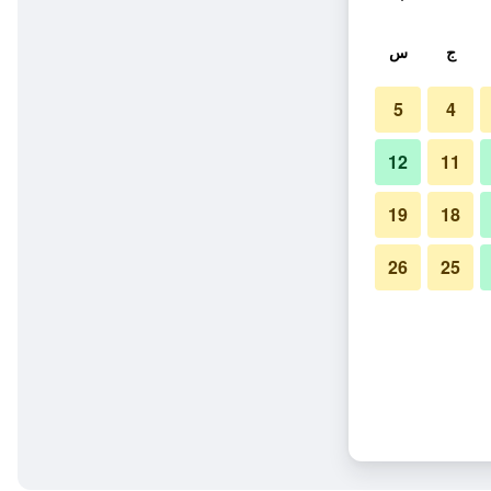
ج
س
5
4
12
11
19
18
26
25