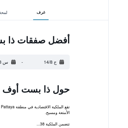
غرف
لمحة
أفضل صفقات ذا بست
ج 14/8
-
س 15/8
حول ذا بست أوف فيو
الأمتعة ومسبح.
تتضمن الملكية 38...