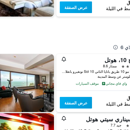
عرض الصفقة
ط في الليلة
ي 6
وتل
ممتاز 8.6
365/3 مو 10 طريق باتايا الثاني Soi 10 نونغبرو بانغلامونغ تشونبوري, باتايا, تايلاند
واي فاي مجاني
موقف السيارات
عرض الصفقة
ط في الليلة
يناري سيتي هوتل
جيد 7.7