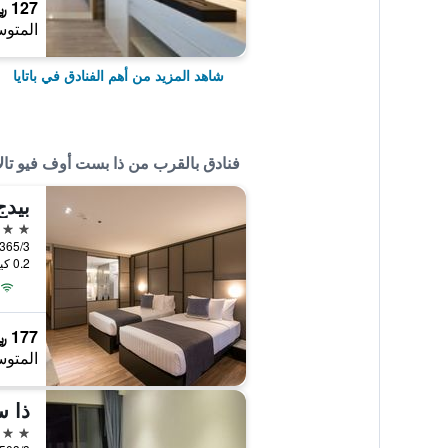
127 ﷼
المتوس
شاهد المزيد من أهم الفنادق في باتايا
فنادق بالقرب من ذا بست أوف فيو تالا
بيدج 10، ه
4 نجوم
0.2 كيلومتر عن وسط المدينة
177 ﷼
المتوس
ذا س
3 نجوم