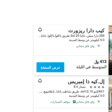
كيب دارا ريزورت
256 دارا بيتش، باتايا Soi 20 طريق ناكلوا,ناكلوا, باتايا, تايلاند
0.0 كيلومتر عن وسط المدينة
واي فاي مجاني
413 ﷼
المتوسط في الليلة
عرض الصفقة
إل.كيه ذا إمبريس
4 نجوم
ممتاز 8.4
240/1مو 10،soi12، طريق شاطئ باتايا، بانغلامونغ, باتايا, تايلاند
0.0 كيلومتر عن وسط المدينة
واي فاي مجاني
موقف السيارات