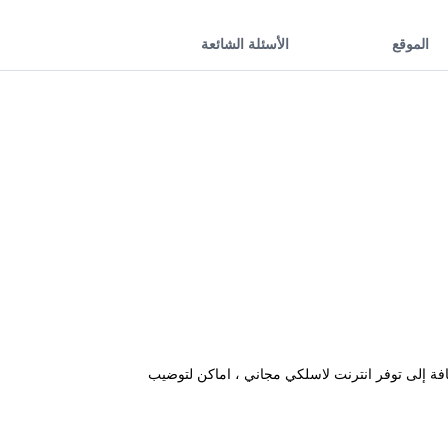
الموقع
الأسئلة الشائعة
ادية في منطقة South Pattaya باتايا على بعد بضعة دقائق سيراً على الأقدام من Walking Street. بالإضافة إلى توفر انترنت لاسلكي مجاني ، اماكن لتوضيب