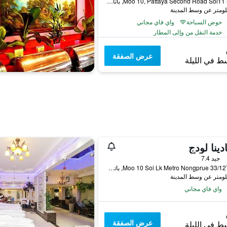
503/3 Moo 10, Pattaya Second Road Soi11, باتايا, تايلاند
حوض السباحة
واي فاي مجاني
خدمة النقل من وإلى المطار
عرض الصفقة
ط في الليلة
دينا لودج
جيد 7.4
33/127-128 Moo 10 Soi Lk Metro Nongprue, باتايا, تايلاند
واي فاي مجاني
عرض الصفقة
ط في الليلة