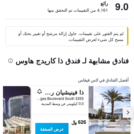
9.0
رائع
4,161 من التقييمات تم التحقق منها
لم يتم العثور على تقييمات. حاول إزالة مرشح أو تغيير بحثك أو
مسح كل شيء لعرض التقييمات.
فنادق مشابهة لـ فندق ذا كاريدج هاوس
أفضل الفنادق في لاس فيغاس
ذا فينيشيان ريزورت لاس فيجاس
3355 Las Vegas Boulevard South, لاس فيغاس, NV, الولايات المتحدة الأميريكية
0.0 كيلومتر عن وسط المدينة
626 ﷼
عرض الصفقة