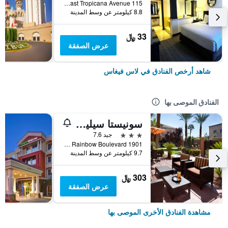
115 East Tropicana Avenue, لاس فيغاس, NV, الولايات المتحدة الأميريكية
8.8 كيلومتر عن وسط المدينة
33 ﷼
عرض الصفقة
شاهد أرخص الفنادق في لاس فيغاس
الفنادق الموصى بها
سونيستا سيليكت لاس فيجاس سامرلين
3 نجوم
جيد 7.6
1901 North Rainbow Boulevard, لاس فيغاس, NV, الولايات المتحدة الأميريكية
9.7 كيلومتر عن وسط المدينة
303 ﷼
عرض الصفقة
مشاهدة الفنادق الأخرى الموصى بها