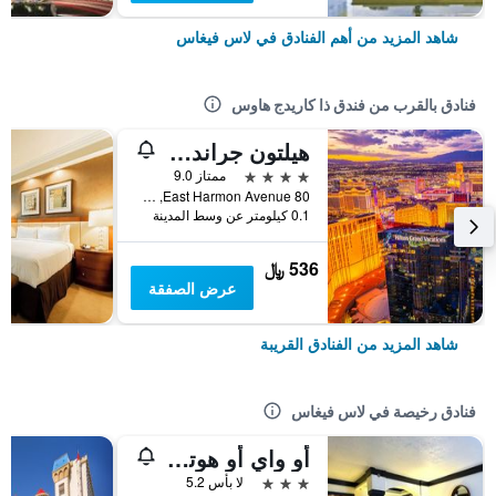
شاهد المزيد من أهم الفنادق في لاس فيغاس
فنادق بالقرب من فندق ذا كاريدج هاوس
هيلتون جراند فاكيشنز كلوب إلارا سنتر ستريب لاس فيجاس
4 نجوم
ممتاز 9.0
80 East Harmon Avenue, لاس فيغاس, NV, الولايات المتحدة الأميريكية
0.1 كيلومتر عن وسط المدينة
536 ﷼
عرض الصفقة
شاهد المزيد من الفنادق القريبة
فنادق رخيصة في لاس فيغاس
أو واي أو هوتل آند كازينو لاس فيجاس
3 نجوم
لا بأس 5.2