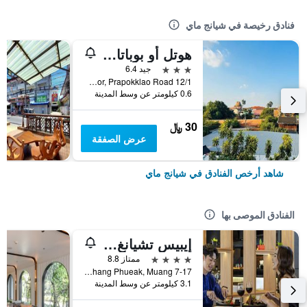
فنادق رخيصة في شيانج ماي
هوتل أو بوباتارا تشيانغماي
3 نجوم
جيد 6.4
12/1 Soi 4 Kor, Prapokklao Road, شيانج ماي, تايلاند
0.6 كيلومتر عن وسط المدينة
30 ﷼
عرض الصفقة
شاهد أرخص الفنادق في شيانج ماي
الفنادق الموصى بها
إيبيس تشيانغ ماي نيمان جورنيوب
4 نجوم
ممتاز 8.8
7-17 Moo 2, Huay Kaew Road Chang Phueak, Muang, شيانج ماي, تايلاند
3.1 كيلومتر عن وسط المدينة