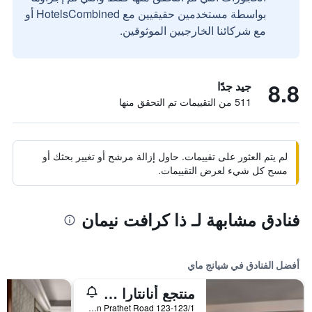
بواسطة مستخدمين حقيقيين مع HotelsCombined أو
مع شركائنا الخارجيين الموثوقين.
8.8
جيد جدًا
511 من التقييمات تم التحقق منها
لم يتم العثور على تقييمات. حاول إزالة مرشح أو تغيير بحثك أو
مسح كل شيء لعرض التقييمات.
فنادق مشابهة لـ ذا كرافت نيمان
أفضل الفنادق في شيانج ماي
منتجع أنانتارا شيانغ ماي
123-123/1 Charoen Prathet Road, شيانج ماي, تايلاند