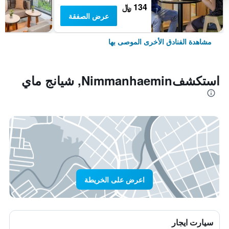
134 ﷼
عرض الصفقة
مشاهدة الفنادق الأخرى الموصى بها
استكشفNimmanhaemin, شيانج ماي
اعرض على الخريطة
سيارت ايجار