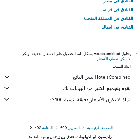
الفنادق في مصر
الفنادق في فرنسا
الفنادق في المملكة المتحدة
الفنادق في إيطاليا
الفنادق في تايلاند
*
يحاول HotelsCombined بشكل دائم الحصول على الأسعار الدقيقة، ولكن
لا يمكن ضمان الأسعار
.
إليك السبب:
HotelsCombined ليس البائع
نقوم بتجميع الكثير من البيانات لك
لماذا لا تكون الأسعار دقيقة بنسبة 100٪؟
الصفحة الرئيسية
البحرين
609
المنامة
492
راديسون بلو الديبلومات، فندق وريزيدنس وسبا، المنامة