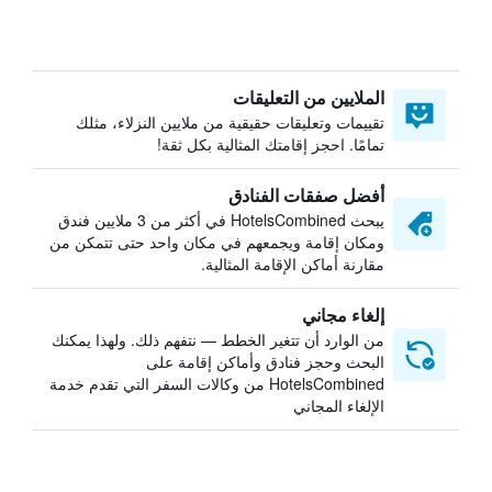
الملايين من التعليقات
تقييمات وتعليقات حقيقية من ملايين النزلاء، مثلك
تمامًا. احجز إقامتك المثالية بكل ثقة!
أفضل صفقات الفنادق
يبحث HotelsCombined في أكثر من 3 ملايين فندق
ومكان إقامة ويجمعهم في مكان واحد حتى تتمكن من
مقارنة أماكن الإقامة المثالية.
إلغاء مجاني
من الوارد أن تتغير الخطط — نتفهم ذلك. ولهذا يمكنك
البحث وحجز فنادق وأماكن إقامة على
HotelsCombined من وكالات السفر التي تقدم خدمة
الإلغاء المجاني