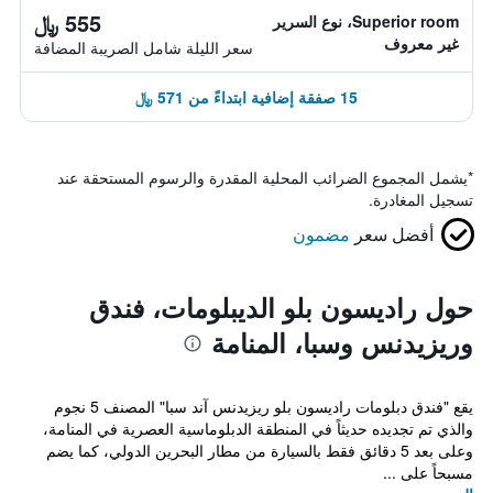
555 ﷼
Superior room، نوع السرير
غير معروف
سعر الليلة شامل الصريبة المضافة
15 صفقة إضافية ابتداءً من 571 ﷼
*
يشمل المجموع الضرائب المحلية المقدرة والرسوم المستحقة عند
تسجيل المغادرة.
أفضل سعر
مضمون
حول راديسون بلو الديبلومات، فندق
وريزيدنس وسبا، المنامة
يقع "فندق دبلومات راديسون بلو ريزيدنس آند سبا" المصنف 5 نجوم
والذي تم تجديده حديثاً في المنطقة الدبلوماسية العصرية في المنامة،
وعلى بعد 5 دقائق فقط بالسيارة من مطار البحرين الدولي، كما يضم
مسبحاً على ...