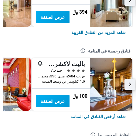
394 ﷼
عرض الصفقة
شاهد المزيد من الفنادق القريبة
فنادق رخيصة في المنامة
باليت لاكشري مارينا فيو، المعروف سابقًا باسم فندق هابي دايز
4 نجوم
جيد 7.5
ص ب 2484، مبنى 395، مجمع 319، شارع 1912, المنامة, البحرين
1.6 كيلومتر عن وسط المدينة
100 ﷼
عرض الصفقة
شاهد أرخص الفنادق في المنامة
الفنادق الموصى بها