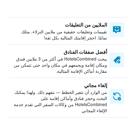
الملايين من التعليقات
تقييمات وتعليقات حقيقية من ملايين النزلاء، مثلك
تمامًا. احجز إقامتك المثالية بكل ثقة!
أفضل صفقات الفنادق
يبحث HotelsCombined في أكثر من 3 ملايين فندق
ومكان إقامة ويجمعهم في مكان واحد حتى تتمكن من
مقارنة أماكن الإقامة المثالية.
إلغاء مجاني
من الوارد أن تتغير الخطط — نتفهم ذلك. ولهذا يمكنك
البحث وحجز فنادق وأماكن إقامة على
HotelsCombined من وكالات السفر التي تقدم خدمة
الإلغاء المجاني