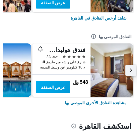
عرض الصفقة
شاهد أرخص الفنادق في القاهرة
الفنادق الموصى بها
فندق هوليداي إن سيتي ستارز، أحد الفنادق من مجموعة فنادق إنتركونتيننتال
5 نجوم
جيد 7.5
شارع علي راشد من طريق النصر, القاهرة, مصر
10.7 كيلومتر عن وسط المدينة
548 ﷼
عرض الصفقة
مشاهدة الفنادق الأخرى الموصى بها
استكشف القاهرة