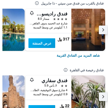
فنادق بالقرب من فندق صن سيتي - ذا جابرييل
فندق راديسون بلو القاهرة هليوبوليس
4 نجوم
ممتاز 8.0
شارع عبد الحميد بدوي, القاهرة, مصر
1.1 كيلومتر عن وسط المدينة
317 ﷼
عرض الصفقة
شاهد المزيد من الفنادق القريبة
فنادق رخيصة في القاهرة
فندق سفاري
2 نجمتين
لا بأس 5.9
4 شارع سوق التوفيقية، الطابق 5، وسط البلد, القاهرة, مصر
0.9 كيلومتر عن وسط المدينة
22 ﷼