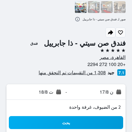
صور لـ فندق صن سيتي - ذا جابرييل
فندق صن سيتي - ذا جابرييل
فندق
5 نجوم
القاهرة، مصر
+20 100 272 2294
جيد
1,308 من التقييمات تم التحقق منها
7.1
ن 17/8
-
ث 18/8
2 من الضيوف، غرفة واحدة
بحث