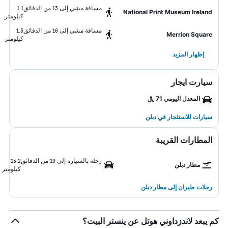
مسافة مشي إلى 13 من الدقائق
1.1
National Print Museum Ireland
كيلومتر
مسافة مشي إلى 16 من الدقائق
1.3
Merrion Square
كيلومتر
إظهار المزيد
سيارت ايجار
المعدل اليومي 71 ﷼
سيارات للاستئجار في دبلن
المطارات القريبة
رحلة بالسيارة إلى 19 من الدقائق
15.2
مطار دبلن
كيلومتر
رحلات طيران إلى مطار دبلن
كم يبعد لاندزداوني هوتل عن ينستر البيت؟