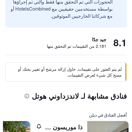
الحجوزات التي تم التحقق منها فقط والتي تم إجراؤها
بواسطة مستخدمين حقيقيين مع HotelsCombined أو
مع شركائنا الخارجيين الموثوقين.
8.1
جيد جدًا
2,181 من التقييمات تم التحقق منها
لم يتم العثور على تقييمات. حاول إزالة مرشح أو تغيير بحثك أو
مسح كل شيء لعرض التقييمات.
فنادق مشابهة لـ لاندزداوني هوتل
أفضل الفنادق في دبلن
ذا موريسون دوبلين، كوريو كوليكشن باي هيلتون