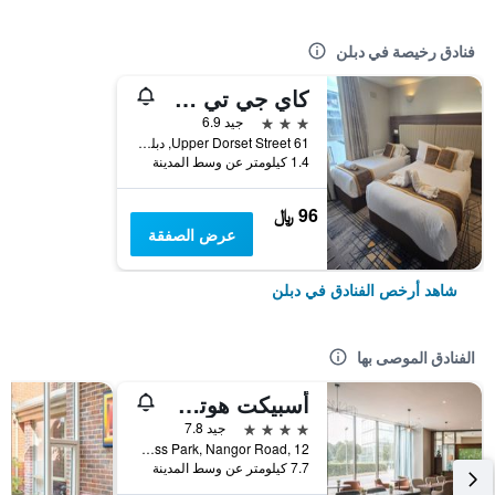
فنادق رخيصة في دبلن
كاي جي تي هاوس
3 نجوم
جيد 6.9
61 Upper Dorset Street, دبلن, أيرلندا
1.4 كيلومتر عن وسط المدينة
96 ﷼
عرض الصفقة
شاهد أرخص الفنادق في دبلن
الفنادق الموصى بها
أسبيكت هوتل دوبلن بارك ويست
4 نجوم
جيد 7.8
Park West Business Park, Nangor Road, 12, دبلن, أيرلندا
7.7 كيلومتر عن وسط المدينة