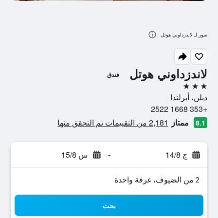
صور لـ لاندزداوني هوتل
لاندزداوني هوتل
فندق
3 نجوم
دبلن، أيرلندا
+353 1668 2522
ممتاز
2,181 من التقييمات تم التحقق منها
8.1
ج 14/8
-
س 15/8
2 من الضيوف، غرفة واحدة
بحث