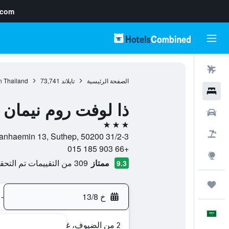
.com
رحلات طيران
الصفحة الرئيسية
تايلاند
73,741
n Thailand
فنادق
ذا لوفت روم نيمان
سيارات
3 نجوم
حزم العروض
31/2-3 Soi Nimmanhaemin 13, Suthep, 50200, شيانج ماي, محافظة شيانغ ماي, تايلاند
+66 903 185 015
استكشاف
ممتاز
309 من التقييمات تم التحقق منها
9.3
رحلات
خ 13/8
-
العَرَبِيَّة
2 من الضيوف، غرفة واحدة