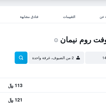
 عن
التقييمات
فنادق مشابهة
فت روم نيمان
2 من الضيوف، غرفة واحدة
113 ﷼
121 ﷼