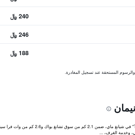
240 ﷼
246 ﷼
188 ﷼
والرسوم المستحقة عند تسجيل المغادرة.
يمان
يقع مكان إقامة "The Loft Room Nimman" في شيا
، وخدمة الغرف، ...