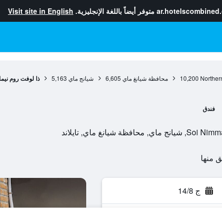
ar.hotelscombined
متوفر أيضاً باللغة الإنجليزية.
Visit site in English
Norther
10,200
محافظة شيانغ ماي
6,605
شيانج ماي
5,163
ذا لوفت روم نيم
فندق
ج 14/8