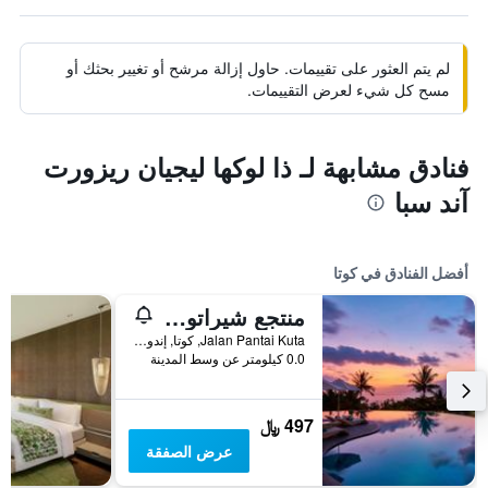
لم يتم العثور على تقييمات. حاول إزالة مرشح أو تغيير بحثك أو
مسح كل شيء لعرض التقييمات.
فنادق مشابهة لـ ذا لوكها ليجيان ريزورت
آند سبا
أفضل الفنادق في كوتا
منتجع شيراتون بالي كوتا
Jalan Pantai Kuta, كوتا, إندونيسيا
0.0 كيلومتر عن وسط المدينة
497 ﷼
عرض الصفقة