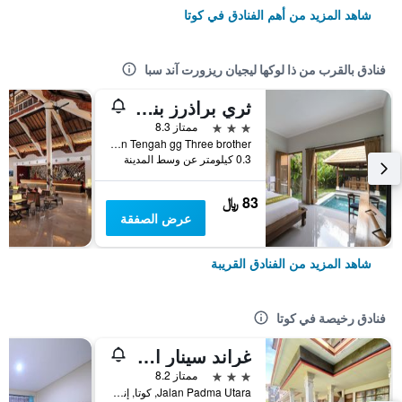
شاهد المزيد من أهم الفنادق في كوتا
فنادق بالقرب من ذا لوكها ليجيان ريزورت آند سبا
ثري براذرز بنجالوز آند فيلاز
3 نجوم
ممتاز 8.3
Jl. Legian Tengah gg Three brother, كوتا, إندونيسيا
0.3 كيلومتر عن وسط المدينة
83 ﷼
عرض الصفقة
شاهد المزيد من الفنادق القريبة
فنادق رخيصة في كوتا
غراند سينار انداه
3 نجوم
ممتاز 8.2
Jalan Padma Utara, كوتا, إندونيسيا