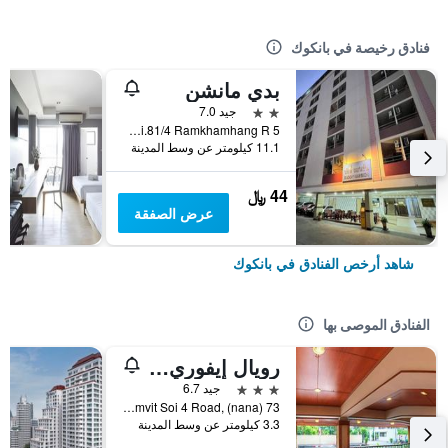
فنادق رخيصة في بانكوك
بدي مانشن
2 نجمتين
جيد 7.0
5 Soi.81/4 Ramkhamhang R., بانكوك, تايلاند
11.1 كيلومتر عن وسط المدينة
44 ﷼
عرض الصفقة
شاهد أرخص الفنادق في بانكوك
الفنادق الموصى بها
رويال إيفوري سوكومفيت نانا
3 نجوم
جيد 6.7
73 Sukhumvit Soi 4 Road, (nana), بانكوك, تايلاند
3.3 كيلومتر عن وسط المدينة