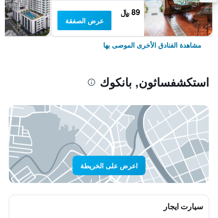
89 ﷼
عرض الصفقة
مشاهدة الفنادق الأخرى الموصى بها
استكشفساثون, بانكوك
اعرض على الخريطة
سيارت ايجار