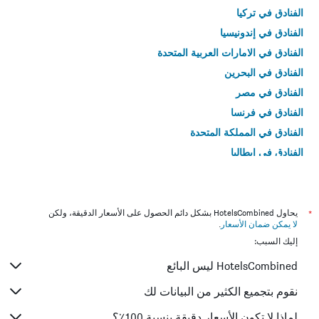
الفنادق في تركيا
الفنادق في إندونيسيا
الفنادق في الامارات العربية المتحدة
الفنادق في البحرين
الفنادق في مصر
الفنادق في فرنسا
الفنادق في المملكة المتحدة
الفنادق في إيطاليا
الفنادق في تايلاند
*
يحاول HotelsCombined بشكل دائم الحصول على الأسعار الدقيقة، ولكن
لا يمكن ضمان الأسعار
.
إليك السبب:
HotelsCombined ليس البائع
نقوم بتجميع الكثير من البيانات لك
لماذا لا تكون الأسعار دقيقة بنسبة 100٪؟