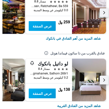
5 نجوم
ممتاز 8.8
559 Ratcharaprarop Rd., Makkasan, Ratchathewi, Ba, بانكوك, تايلاند
0.0 كيلومتر عن وسط المدينة
259 ﷼
عرض الصفقة
شاهد المزيد من أهم الفنادق في بانكوك
فنادق بالقرب من ذا ساثون فيماندا هوتل
لو داتيل بانكوك
4 نجوم
ممتاز 8.4
269/1 Suanplu Soi 6, Tungmahamek, Sathorn, بانكوك, تايلاند
0.2 كيلومتر عن وسط المدينة
138 ﷼
عرض الصفقة
شاهد المزيد من الفنادق القريبة