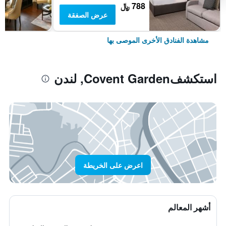
788 ﷼
عرض الصفقة
مشاهدة الفنادق الأخرى الموصى بها
استكشفCovent Garden, لندن
اعرض على الخريطة
أشهر المعالم