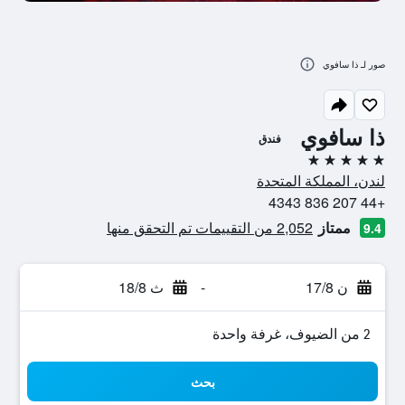
صور لـ ذا سافوي
ذا سافوي
فندق
5 نجوم
لندن، المملكة المتحدة
+44 207 836 4343
ممتاز
2,052 من التقييمات تم التحقق منها
9.4
ن 17/8
-
ث 18/8
2 من الضيوف، غرفة واحدة
بحث