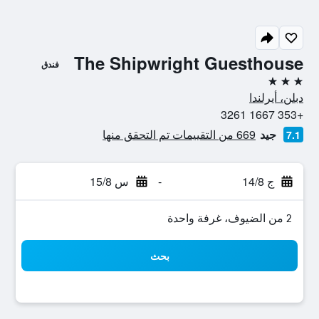
The Shipwright Guesthouse
فندق
3 نجوم
دبلن، أيرلندا
+353 1667 3261
جيد
669 من التقييمات تم التحقق منها
7.1
ج 14/8
-
س 15/8
2 من الضيوف، غرفة واحدة
بحث