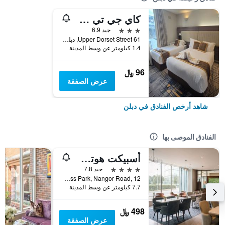
كاي جي تي هاوس
3 نجوم
جيد 6.9
61 Upper Dorset Street, دبلن, أيرلندا
1.4 كيلومتر عن وسط المدينة
96 ﷼
عرض الصفقة
شاهد أرخص الفنادق في دبلن
الفنادق الموصى بها
أسبيكت هوتل دوبلن بارك ويست
4 نجوم
جيد 7.8
Park West Business Park, Nangor Road, 12, دبلن, أيرلندا
7.7 كيلومتر عن وسط المدينة
498 ﷼
عرض الصفقة