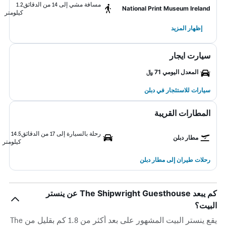
مسافة مشي إلى 14 من الدقائق
1.2
National Print Museum Ireland
كيلومتر
إظهار المزيد
سيارت ايجار
المعدل اليومي 71 ﷼
سيارات للاستئجار في دبلن
المطارات القريبة
رحلة بالسيارة إلى 17 من الدقائق
14.5
مطار دبلن
كيلومتر
رحلات طيران إلى مطار دبلن
كم يبعد The Shipwright Guesthouse عن ينستر
البيت؟
يقع ينستر البيت المشهور على بعد أكثر من 1.8 كم بقليل من The