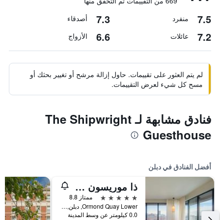
669 من التقييمات تم التحقق منها
7.3
7.5
منفرد
أصدقاء
6.6
7.2
عائلات
الأزواج
لم يتم العثور على تقييمات. حاول إزالة مرشح أو تغيير بحثك أو
مسح كل شيء لعرض التقييمات.
فنادق مشابهة لـ The Shipwright
Guesthouse
أفضل الفنادق في دبلن
ذا موريسون دوبلين، كوريو كوليكشن باي هيلتون
5 نجوم
ممتاز 8.8
Ormond Quay Lower, دبلن, أيرلندا
0.0 كيلومتر عن وسط المدينة