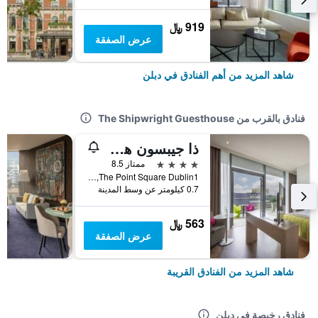
919 ﷼
عرض الصفقة
شاهد المزيد من أهم الفنادق في دبلن
فنادق بالقرب من The Shipwright Guesthouse
ذا جيبسون هوتل دوبلين سيتي
4 نجوم
ممتاز 8.5
The Point Square Dublin1, دبلن, أيرلندا
0.7 كيلومتر عن وسط المدينة
563 ﷼
عرض الصفقة
شاهد المزيد من الفنادق القريبة
فنادق رخيصة في دبلن