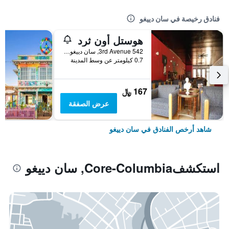
فنادق رخيصة في سان دييغو
هوستل أون ثرد
542 3rd Avenue, سان دييغو, CA, الولايات المتحدة الأميريكية
0.7 كيلومتر عن وسط المدينة
167 ﷼
عرض الصفقة
شاهد أرخص الفنادق في سان دييغو
استكشفCore-Columbia, سان دييغو