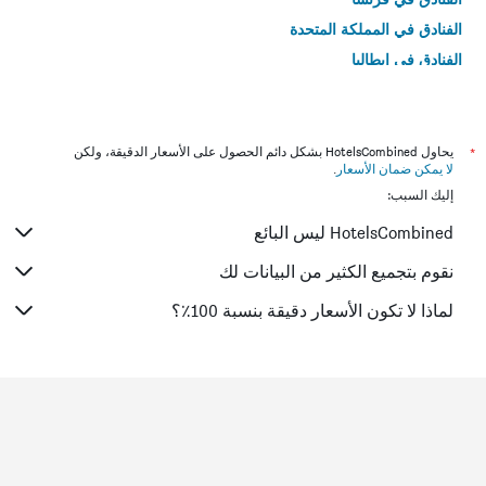
الفنادق في المملكة المتحدة
الفنادق في إيطاليا
الفنادق في تايلاند
*
يحاول HotelsCombined بشكل دائم الحصول على الأسعار الدقيقة، ولكن
لا يمكن ضمان الأسعار
.
إليك السبب:
HotelsCombined ليس البائع
نقوم بتجميع الكثير من البيانات لك
لماذا لا تكون الأسعار دقيقة بنسبة 100٪؟
الصفحة الرئيسية
الولايات المتحدة الأميريكية
1,006,985
كاليفورنيا
88,087
سان دييغو
5,886
فندق ذا صوفيا