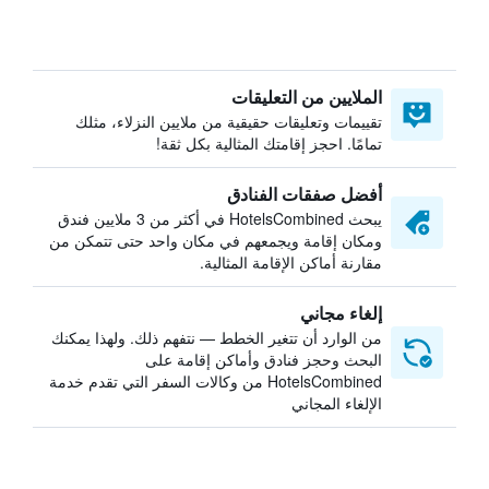
الملايين من التعليقات
تقييمات وتعليقات حقيقية من ملايين النزلاء، مثلك
تمامًا. احجز إقامتك المثالية بكل ثقة!
أفضل صفقات الفنادق
يبحث HotelsCombined في أكثر من 3 ملايين فندق
ومكان إقامة ويجمعهم في مكان واحد حتى تتمكن من
مقارنة أماكن الإقامة المثالية.
إلغاء مجاني
من الوارد أن تتغير الخطط — نتفهم ذلك. ولهذا يمكنك
البحث وحجز فنادق وأماكن إقامة على
HotelsCombined من وكالات السفر التي تقدم خدمة
الإلغاء المجاني