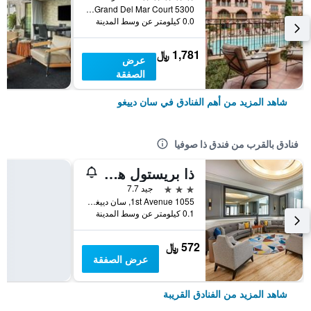
5300 Grand Del Mar Court, سان دييغو, CA, الولايات المتحدة الأميريكية
0.0 كيلومتر عن وسط المدينة
1,781 ﷼
عرض
الصفقة
شاهد المزيد من أهم الفنادق في سان دييغو
فنادق بالقرب من فندق ذا صوفيا
ذا بريستول هوتل سان دييجو
3 نجوم
جيد 7.7
1055 1st Avenue, سان دييغو, CA, الولايات المتحدة الأميريكية
0.1 كيلومتر عن وسط المدينة
572 ﷼
عرض الصفقة
شاهد المزيد من الفنادق القريبة