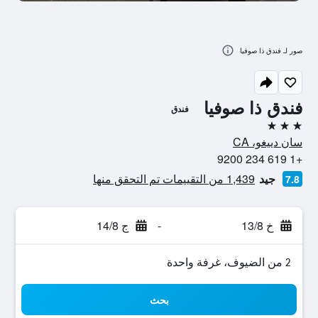
صور لـ فندق ذا صوفيا
فندق ذا صوفيا
فندق
3 نجوم
سان دييغو، CA
+1 619 234 9200
جيد
1,439 من التقييمات تم التحقق منها
7.8
خ 13/8
-
ج 14/8
2 من الضيوف، غرفة واحدة
بحث