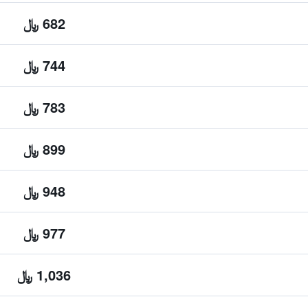
682 ﷼
744 ﷼
783 ﷼
899 ﷼
948 ﷼
977 ﷼
1,036 ﷼