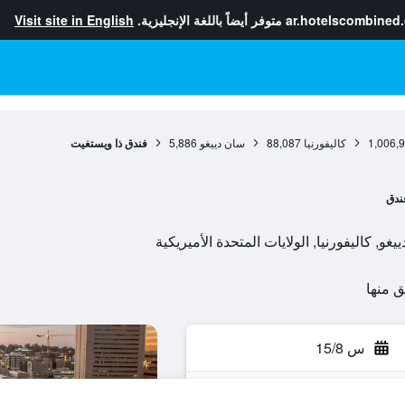
ar.hotelscombined
متوفر أيضاً باللغة الإنجليزية.
Visit site in English
1,006,
كاليفورنيا
88,087
سان دييغو
5,886
فندق ذا ويستغيت
ندق
س 15/8