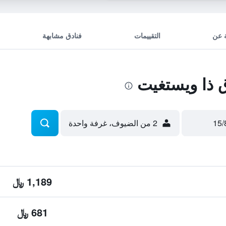
 عن
التقييمات
فنادق مشابهة
ذا ويستغيت
2 من الضيوف، غرفة واحدة
1,189 ﷼
681 ﷼