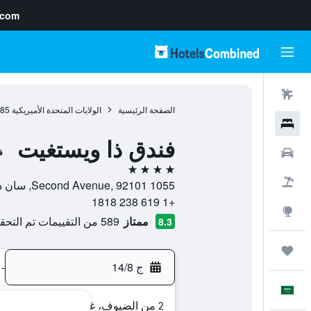
.com
رحلات طيران
الصفحة الرئيسية
الولايات المتحدة الأميريكية
985
فنادق
فندق ذا ويستغيت
سيارات
ف
4 نجوم
حزم العروض
1055 Second Avenue, 92101, سان دييغو, كاليفورنيا, الولايات المتحدة الأميريكية
+1 619 238 1818
استكشاف
ممتاز
589 من التقييمات تم التحقق منها
8.3
رحلات
ج 14/8
-
العَرَبِيَّة
2 من الضيوف، غرفة واحدة