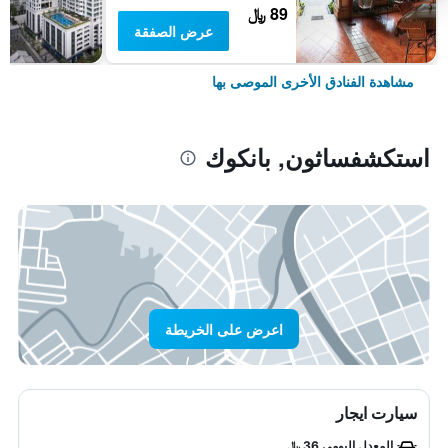
89 ﷼
عرض الصفقة
مشاهدة الفنادق الأخرى الموصى بها
استكشفساثون, بانكوك
اعرض على الخريطة
سيارت ايجار
المعدل اليومي 36 ﷼