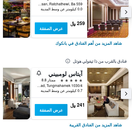
559 Ratcharaprarop Rd., Makkasan, Ratchathewi, Ba, بانكوك, تايلاند
0.0 كيلومتر عن وسط المدينة
259 ﷼
عرض الصفقة
شاهد المزيد من أهم الفنادق في بانكوك
فنادق بالقرب من ذا تيفولي هوتل
آيتاس لومبيني
5 نجوم
ممتاز 8.8
1030/4 Rama 4 Road, Tungmahamek, بانكوك, تايلاند
0.7 كيلومتر عن وسط المدينة
241 ﷼
عرض الصفقة
شاهد المزيد من الفنادق القريبة