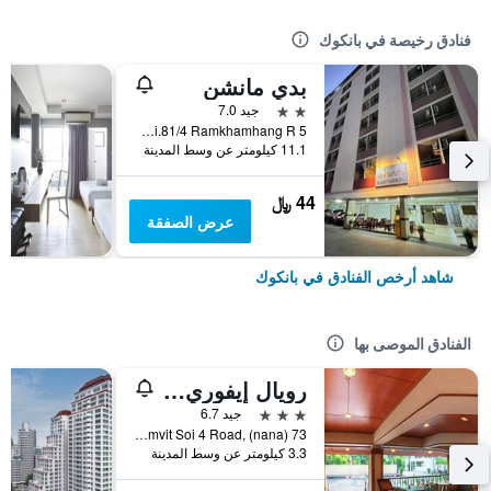
فنادق رخيصة في بانكوك
بدي مانشن
2 نجمتين
جيد 7.0
5 Soi.81/4 Ramkhamhang R., بانكوك, تايلاند
11.1 كيلومتر عن وسط المدينة
44 ﷼
عرض الصفقة
شاهد أرخص الفنادق في بانكوك
الفنادق الموصى بها
رويال إيفوري سوكومفيت نانا
3 نجوم
جيد 6.7
73 Sukhumvit Soi 4 Road, (nana), بانكوك, تايلاند
3.3 كيلومتر عن وسط المدينة