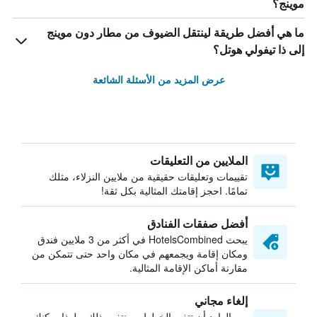
موينج؟
ما هي أفضل طريقة لينتقل الضيوف من مطار دون موينج
إلى ذا تيفولي هوتل؟
عرض المزيد من الأسئلة الشائعة
الملايين من التعليقات
تقييمات وتعليقات حقيقية من ملايين النزلاء، مثلك
تمامًا. احجز إقامتك المثالية بكل ثقة!
أفضل صفقات الفنادق
يبحث HotelsCombined في أكثر من 3 ملايين فندق
ومكان إقامة ويجمعهم في مكان واحد حتى تتمكن من
مقارنة أماكن الإقامة المثالية.
إلغاء مجاني
من الوارد أن تتغير الخطط — نتفهم ذلك. ولهذا يمكنك