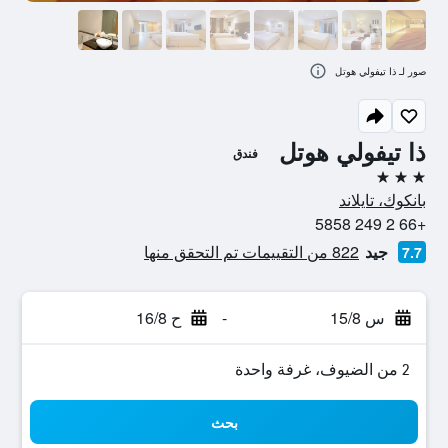
صور لـ ذا تيفولي هوتل
ذا تيفولي هوتل
فندق
3 نجوم
بانكوك، تايلاند
+66 2 249 5858
جيد
822 من التقييمات تم التحقق منها
7.7
س 15/8
-
ح 16/8
2 من الضيوف، غرفة واحدة
بحث