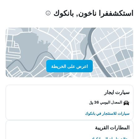
استكشففرا ناخون, بانكوك
اعرض على الخريطة
سيارت ايجار
المعدل اليومي 36 ﷼
سيارات للاستئجار في بانكوك
المطارات القريبة
رحلات طيران إلى بانكوك