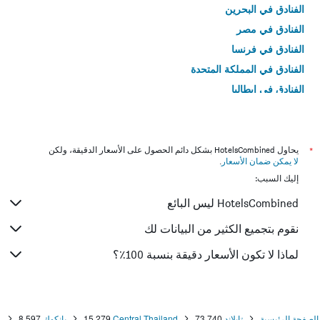
الفنادق في البحرين
الفنادق في مصر
الفنادق في فرنسا
الفنادق في المملكة المتحدة
الفنادق في إيطاليا
الفنادق في تايلاند
*
يحاول HotelsCombined بشكل دائم الحصول على الأسعار الدقيقة، ولكن
لا يمكن ضمان الأسعار
.
إليك السبب:
HotelsCombined ليس البائع
نقوم بتجميع الكثير من البيانات لك
لماذا لا تكون الأسعار دقيقة بنسبة 100٪؟
الصفحة الرئيسية
تايلاند
73,740
Central Thailand
15,279
بانكوك
8,597