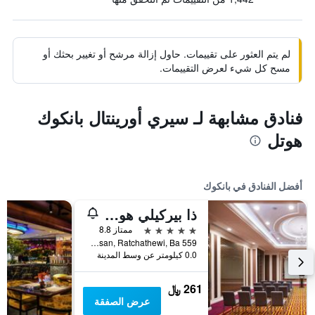
لم يتم العثور على تقييمات. حاول إزالة مرشح أو تغيير بحثك أو
مسح كل شيء لعرض التقييمات.
فنادق مشابهة لـ سيري أورينتال بانكوك
هوتل
أفضل الفنادق في بانكوك
ذا بيركيلي هوتل براتونام
5 نجوم
ممتاز 8.8
559 Ratcharaprarop Rd., Makkasan, Ratchathewi, Ba, بانكوك, تايلاند
0.0 كيلومتر عن وسط المدينة
261 ﷼
عرض الصفقة