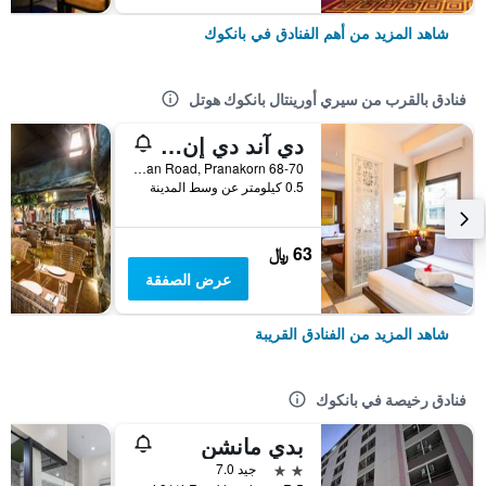
شاهد المزيد من أهم الفنادق في بانكوك
فنادق بالقرب من سيري أورينتال بانكوك هوتل
دي آند دي إن كاوسان
68-70 Khaosan Road, Pranakorn, بانكوك, تايلاند
0.5 كيلومتر عن وسط المدينة
63 ﷼
عرض الصفقة
شاهد المزيد من الفنادق القريبة
فنادق رخيصة في بانكوك
بدي مانشن
2 نجمتين
جيد 7.0