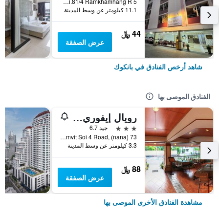
5 Soi.81/4 Ramkhamhang R., بانكوك, تايلاند
11.1 كيلومتر عن وسط المدينة
44 ﷼
عرض الصفقة
شاهد أرخص الفنادق في بانكوك
الفنادق الموصى بها
رويال إيفوري سوكومفيت نانا
3 نجوم
جيد 6.7
73 Sukhumvit Soi 4 Road, (nana), بانكوك, تايلاند
3.3 كيلومتر عن وسط المدينة
88 ﷼
عرض الصفقة
مشاهدة الفنادق الأخرى الموصى بها