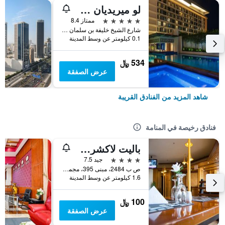
لو ميريديان سيتي سنتر البحرين
5 نجوم
ممتاز 8.4
شارع الشيخ خليفة بن سلمان الطريق السريع, المنامة, البحرين
0.1 كيلومتر عن وسط المدينة
534 ﷼
عرض الصفقة
شاهد المزيد من الفنادق القريبة
فنادق رخيصة في المنامة
باليت لاكشري مارينا فيو، المعروف سابقًا باسم فندق هابي دايز
4 نجوم
جيد 7.5
ص ب 2484، مبنى 395، مجمع 319، شارع 1912, المنامة, البحرين
1.6 كيلومتر عن وسط المدينة
100 ﷼
عرض الصفقة