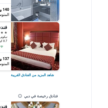
140 ﷼
المتوس
فند
4 نجوم
تيكوم, 
0.7 كيلومتر عن وسط المدينة
137 ﷼
المتوس
شاهد المزيد من الفنادق القريبة
فنادق رخيصة في دبي
فندق