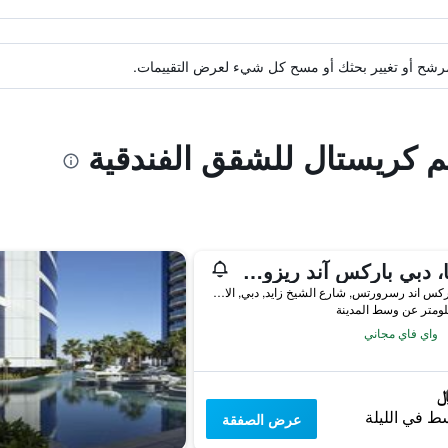
ة مرشح أو تغيير بحثك أو مسح كل شيء لعرض التقييمات.
يم كريستال للشقق الفندقية
لابيتا، دبي باركس آند ريزورتس، أوتوغراف كوليكشن
دبي باركس اند رسرورتس, شارع الشيخ زايد, دبي, الامارات العربية المتحدة
واي فاي مجاني
ط في الليلة
عرض الصفقة