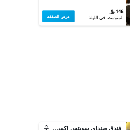
148 ﷼
عرض الصفقة
المتوسط في الليلة
فندق صنداي سويتس إكسلسيور ديرة (فندق شيراتون ديرة سابقًا)