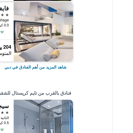
فايف
5 نجوم
Jumeirah Village
0.0 كيلومتر عن وسط المدينة
204 ﷼
المتوس
شاهد المزيد من أهم الفنادق في دبي
فنادق بالقرب من تايم كريستال للشقق
سيجنتشر
4 نجوم
0.5 كيلومتر عن وسط المدينة