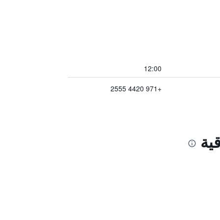
12:00
+971 4420 2555
ية