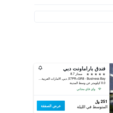
فندق باراماونت دبي
5 نجوم
ممتاز 8.7
57PR+GR8 - Business Bay, دبي, الامارات العربية المتحدة
0.0 كيلومتر عن وسط المدينة
واي فاي مجاني
251 ﷼
عرض الصفقة
المتوسط في الليلة