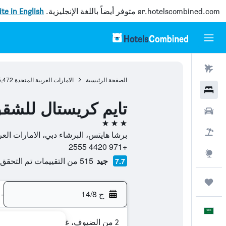
ar.hotelscombined.com
متوفر أيضاً باللغة الإنجليزية.
site in English
رحلات طيران
الصفحة الرئيسية
الامارات العربية المتحدة
5,472
فنادق
تايم كريستال للشقق
سيارات
3 نجوم
حزم العروض
برشا هايتس، البرشاء دبي، الامارات العرب
+971 4420 2555
استكشاف
جيد
515 من التقييمات تم التحقق منها
7.7
رحلات
ج 14/8
-
العَرَبِيَّة
2 من الضيوف، غرفة واحدة