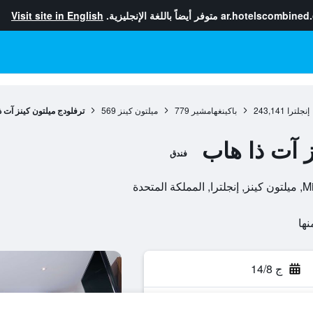
ar.hotelscombined
متوفر أيضاً باللغة الإنجليزية.
Visit site in English
إنجلترا
243,141
باكينغهامشير
779
ميلتون كينز
569
ترفلودج ميلتون كينز آت ذ
ز آت ذا هاب
فندق
ج 14/8