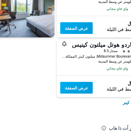
واي فاي مجاني
عرض الصفقة
ط في الليلة
اردو هوتل ميلتون كينيس
ممتاز 8.3
300 Midsummer Boulevard, ميلتون كينز, المملكة المتحدة
واي فاي مجاني
عرض الصفقة
ط في الليلة
كينز
 آت ذا هاب