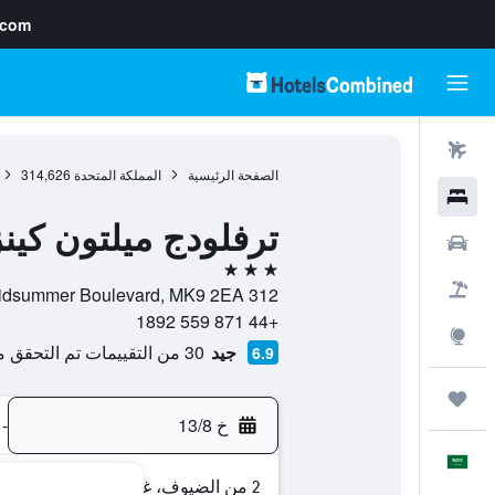
.com
رحلات طيران
الصفحة الرئيسية
المملكة المتحدة
314,626
فنادق
ترفلودج ميلتون كين
سيارات
3 نجوم
حزم العروض
312 Midsummer Boulevard, MK9 2EA, ميلتون كينز, إنجلترا, المملكة المتحدة
+44 871 559 1892
استكشاف
جيد
30 من التقييمات تم التحقق منها
6.9
رحلات
خ 13/8
-
العَرَبِيَّة
2 من الضيوف، غرفة واحدة