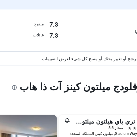
7.3
منفرد
7.3
عائلات
ة مرشح أو تغيير بحثك أو مسح كل شيء لعرض التقييمات.
فلودج ميلتون كينز آت ذا هاب
دبل تري باي هيلتون ميلتون كينيز
ممتاز 8.6
St, ميلتون كينز, المملكة المتحدة