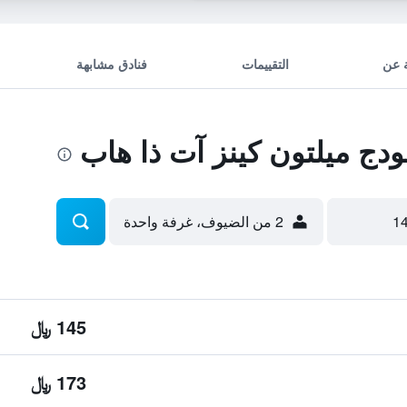
 عن
التقييمات
فنادق مشابهة
ج ميلتون كينز آت ذا هاب
2 من الضيوف، غرفة واحدة
145 ﷼
173 ﷼