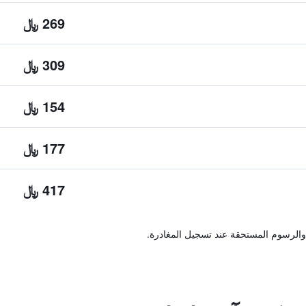
269 ﷼
309 ﷼
154 ﷼
177 ﷼
417 ﷼
والرسوم المستحقة عند تسجيل المغادرة.