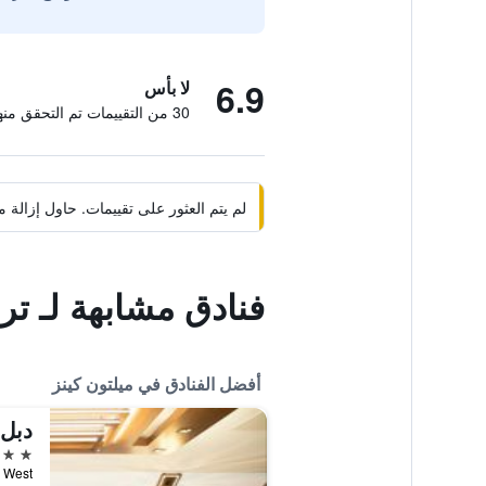
6.9
لا بأس
30 من التقييمات تم التحقق منها
لم يتم العثور على تقييمات. حاول إزال
فنادق مشابهة لـ تر
أفضل الفنادق في ميلتون كينز
4 نجوم
adium Way West