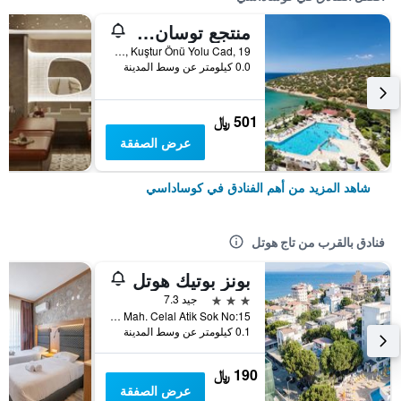
منتجع توسان بيتش - شامل كليًا
Bayraklıdede Mh, Kuştur Önü Yolu Cad, 19, كوساداسي, تركيا
0.0 كيلومتر عن وسط المدينة
501 ﷼
عرض الصفقة
شاهد المزيد من أهم الفنادق في كوساداسي
فنادق بالقرب من تاج هوتل
بونز بوتيك هوتل
3 نجوم
جيد 7.3
Kadinlar Denizi Mah. Celal Atik Sok No:15, كوساداسي, تركيا
0.1 كيلومتر عن وسط المدينة
190 ﷼
عرض الصفقة