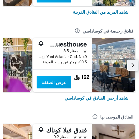
شاهد المزيد من الفنادق القريبة
فنادق رخيصة في كوساداسي
Kusadasi Ephesian Hotel & Guesthouse
نجمة واحدة
ممتاز 8.5
Camiatik Mah. Barlar Sokagi Yani Aslanlar Cad. No:9, كوساداسي, تركيا
0.5 كيلومتر عن وسط المدينة
122 ﷼
عرض الصفقة
شاهد أرخص الفنادق في كوساداسي
الفنادق الموصى بها
فندق فيلا كوناك
3 نجوم
ممتاز 9.2