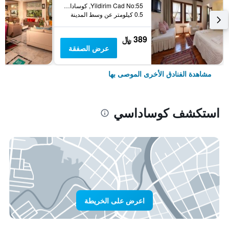
Yildirim Cad No:55, كوساداسي, تركيا
0.5 كيلومتر عن وسط المدينة
389 ﷼
عرض الصفقة
مشاهدة الفنادق الأخرى الموصى بها
استكشف كوساداسي
اعرض على الخريطة