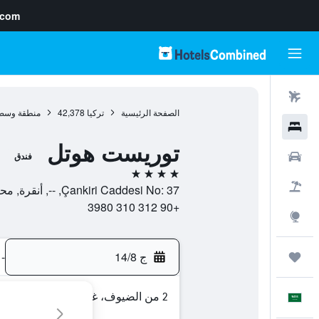
.com
رحلات طيران
الصفحة الرئيسية
تركيا
42,378
منطقة وسط 
فنادق
توريست هوتل
سيارات
فندق
4 نجوم
حزم العروض
Çankiri Caddesi No: 37, --, أنقرة, محافظة أنقرة, تركيا
+90 312 310 3980
استكشاف
ج 14/8
-
رحلات
2 من الضيوف، غرفة واحدة
العَرَبِيَّة