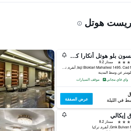
وريست هوتل
راديسون بلو هوتل أنكارا كانكايا
ممتاز 9.2
Isçi Bloklari Mahallesi 1495. Cad No:11, أنقرة, تركيا
واي فاي مجاني
موقف السيارات
عرض الصفقة
ط في الليلة
 إيكالي
ممتاز 8.2
Gmk Bulv, أنقرة, تركيا