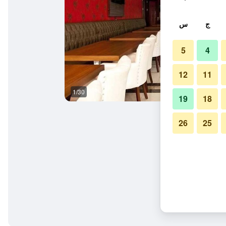
ج
س
5
4
12
11
1/30
آخر
19
18
26
25