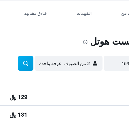
 عن
التقييمات
فنادق مشابهة
ست هوتل
2 من الضيوف، غرفة واحدة
129 ﷼
131 ﷼