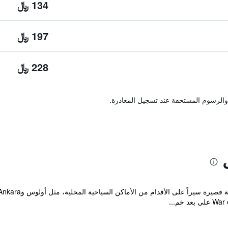
134 ﷼
197 ﷼
228 ﷼
والرسوم المستحقة عند تسجيل المغادرة.