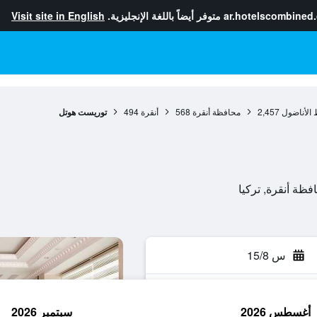
ar.hotelscombined
متوفر أيضاً باللغة الإنجليزية.
Visit site in English
الأناضول
2,457
محافظة أنقرة
568
أنقرة
494
توريست هوتل
س 15/8
أغسطس 2026
سبتمبر 2026