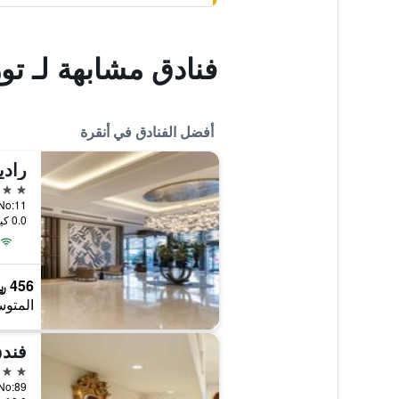
فنادق مشابهة لـ ت
أفضل الفنادق في أنقرة
5 نجوم
0.0 كيلومتر عن وسط المدينة
456 ﷼
المتوس
فندق
5 نجوم
arı No:89