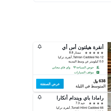
أنقرة هيلتون أس أي
5 نجوم
ممتاز 8.8
Tahran Caddesi No 12, أنقرة, تركيا
0.0 كيلومتر عن وسط المدينة
حوض السباحة
واي فاي مجاني
موقف السيارات
638 ﷼
عرض الصفقة
المتوسط في الليلة
رامادا باي ويندام أنكارا
4 نجوم
جيد 7.3
66 Tunali Hilmi Caddesi, أنقرة, تركيا