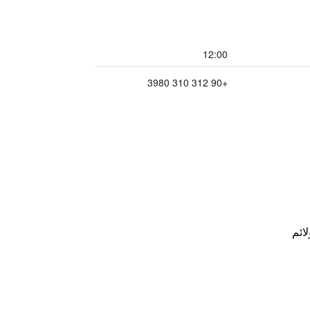
12:00
+90 312 310 3980
لائم