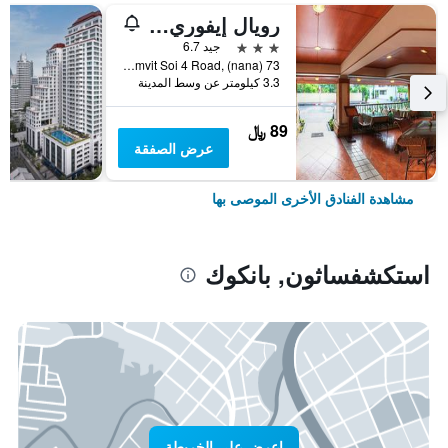
رويال إيفوري سوكومفيت نانا
3 نجوم
جيد 6.7
73 Sukhumvit Soi 4 Road, (nana), بانكوك, تايلاند
3.3 كيلومتر عن وسط المدينة
89 ﷼
عرض الصفقة
مشاهدة الفنادق الأخرى الموصى بها
استكشفساثون, بانكوك
اعرض على الخريطة