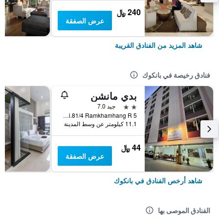
240 ﷼
عرض الصفقة
شاهد المزيد من الفنادق القريبة
فنادق رخيصة في بانكوك
بدي مانشن
2 نجمتين
جيد 7.0
5 Soi.81/4 Ramkhamhang R., بانكوك, تايلاند
11.1 كيلومتر عن وسط المدينة
44 ﷼
عرض الصفقة
شاهد أرخص الفنادق في بانكوك
الفنادق الموصى بها