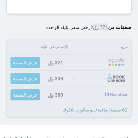
صفقات من
321 ﷼
/
أرخص سعر الليلة الواحدة
مزود
الإجمالي في الليلة
321 ﷼
عرض الصفقة
336 ﷼
عرض الصفقة
360 ﷼
عرض الصفقة
62 صفقة إضافية لـ يو ساثورن بانكوك