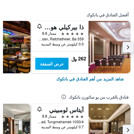
أفضل الفنادق في بانكوك
ذا بيركيلي هوتل براتونام
5 نجوم
ممتاز 8.8
559 Ratcharaprarop Rd., Makkasan, Ratchathewi, Ba, بانكوك, تايلاند
0.0 كيلومتر عن وسط المدينة
262 ﷼
عرض الصفقة
شاهد المزيد من أهم الفنادق في بانكوك
فنادق بالقرب من يو ساثورن بانكوك
آيتاس لومبيني
5 نجوم
ممتاز 8.8
1030/4 Rama 4 Road, Tungmahamek, بانكوك, تايلاند
0.7 كيلومتر عن وسط المدينة