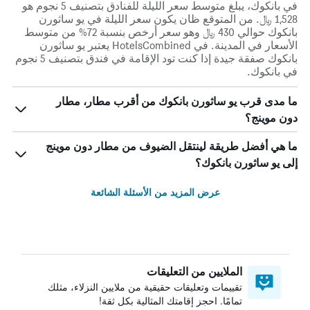
في بانكوك، يبلغ متوسط ​​سعر الليلة للفنادق بتصنيف 5 نجوم هو
1,528 ﷼. من المتوقع ظان يكون سعر الليلة في يو ساثورن
بانكوك حوالي 430 ﷼ وهو سعر أرخص بنسبة 72% من متوسط
الأسعار في المدينة. في HotelsCombined يعتبر يو ساثورن
بانكوك صفقة جيدة إذا كنت تود الإقامة في فندق بتصنيف 5 نجوم
في بانكوك.
ما مدى قرب يو ساثورن بانكوك من أقرب مطار، مطار
دون موينج؟
ما هي أفضل طريقة لينتقل الضيوف من مطار دون موينج
إلى يو ساثورن بانكوك؟
عرض المزيد من الأسئلة الشائعة
الملايين من التعليقات
تقييمات وتعليقات حقيقية من ملايين النزلاء، مثلك
تمامًا. احجز إقامتك المثالية بكل ثقة!