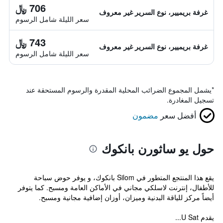
706 ﷼
غرفة بريميير، نوع السرير غير معروف
سعر الليلة شامل الرسوم
743 ﷼
غرفة بريميير، نوع السرير غير معروف
سعر الليلة شامل الرسوم
*
يشمل المجموع الضرائب المحلية المقدرة والرسوم المستحقة عند
تسجيل المغادرة.
أفضل سعر
مضمون
حول يو ساثورن بانكوك
يقع هذا المنتجع المتطور في Silom بانكوك، و يوفر حوض سباحة
للأطفال، إنترنت لاسلكي مجاني في الأماكن العامة ومسبح. كما يتوفر
أيضاً مركز للياقة البدنية وميزان، أوزان إضافية مجانية ومسبح.
يقدم U Sat...