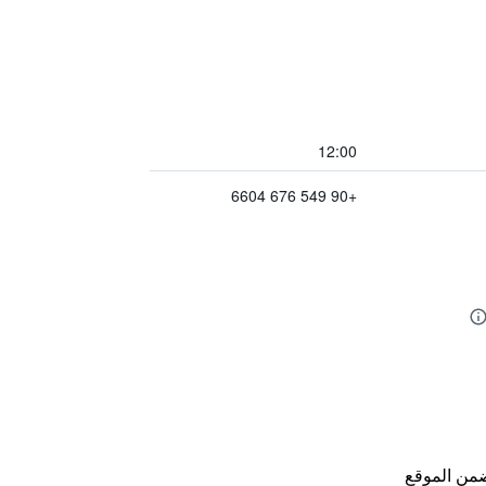
12:00
+90 549 676 6604
من الموقع