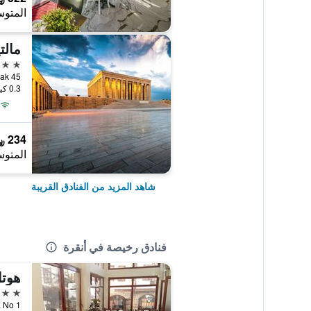
المتوس
مالت
3 نجوم
45 Kubilay Sokak, أنقرة, تركيا
0.3 كيلومتر عن وسط المدينة
234 ﷼
المتوس
شاهد المزيد من الفنادق القريبة
فنادق رخيصة في أنقرة
هوت
2 نجمتين
Sk. No 1