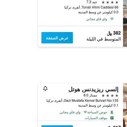
4 نجوم
جيد 7.3
66 Tunali Hilmi Caddesi, أنقرة, تركيا
0.0 كيلومتر عن وسط المدينة
واي فاي مجاني
382 ﷼
عرض الصفقة
المتوسط في الليلة
إلسي ريزيدنس هوتل
4 نجوم
ممتاز 8.0
Gazi Mustafa Kemal Bulvari No:135, أنقرة, تركيا
0.1 كيلومتر عن وسط المدينة
حوض السباحة
واي فاي مجاني
موقف السيارات