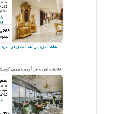
5 نجوم
arı No:89
0.0 كيلومتر عن وسط المدينة
265 ﷼
المتوس
شاهد المزيد من أهم الفنادق في أنقرة
فنادق بالقرب من أوميت بيمبي كوسك
سفي
4 نجوم
 Maltepe
0.0 كيلومتر عن وسط المدينة
322 ﷼