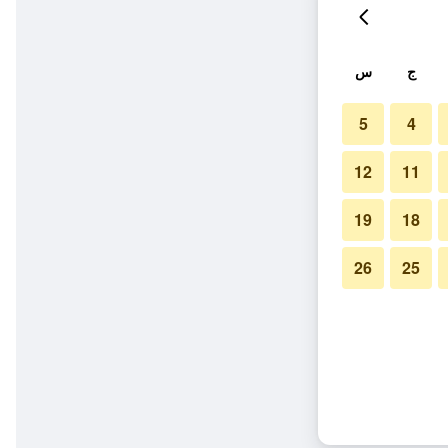
ج
س
5
4
12
11
19
18
26
25