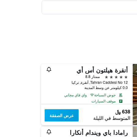
أنقرة هيلتون أس أي
5 نجوم
ممتاز 8.8
Tahran Caddesi No 12, أنقرة, تركيا
0.0 كيلومتر عن وسط المدينة
حوض السباحة
واي فاي مجاني
موقف السيارات
638 ﷼
عرض الصفقة
المتوسط في الليلة
رامادا باي ويندام أنكارا