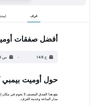
غرف
لمحة
أفضل صفقات أومي
ج 14/8
-
س 15/8
حول أوميت بيمبي
يقع هذا الفندق المص
مدار الساعة وخدمة الغرف.