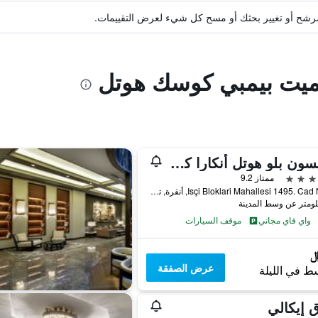
ة مرشح أو تغيير بحثك أو مسح كل شيء لعرض التقييمات.
وميت بيمبي كوسك هوتل
راديسون بلو هوتل أنكارا كانكايا
ممتاز 9.2
Isçi Bloklari Mahallesi 1495. Cad No:11, أنقرة, تركيا
واي فاي مجاني
موقف السيارات
عرض الصفقة
ط في الليلة
 إيكالي