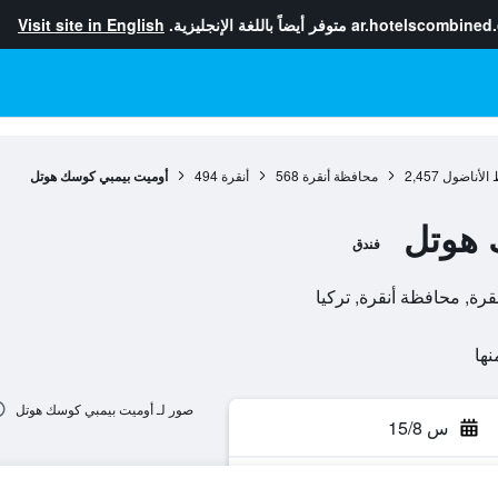
ar.hotelscombined
متوفر أيضاً باللغة الإنجليزية.
Visit site in English
الأناضول
2,457
محافظة أنقرة
568
أنقرة
494
أوميت بيمبي كوسك هوتل
 هوتل
فندق
صور لـ أوميت بيمبي كوسك هوتل
س 15/8