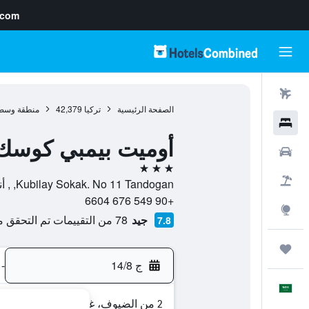
.com
رحلات طيران
الصفحة الرئيسية
تركيا
42,379
منطقة وسط 
فنادق
أوميت بيمبي كوسك
سيارات
3 نجوم
حزم العروض
Kubilay Sokak. No 11 Tandogan, , أنقرة, محافظة أنقرة, تركيا
+90 549 676 6604
استكشاف
جيد
78 من التقييمات تم التحقق منها
7.8
رحلات
ج 14/8
-
العَرَبِيَّة
2 من الضيوف، غرفة واحدة