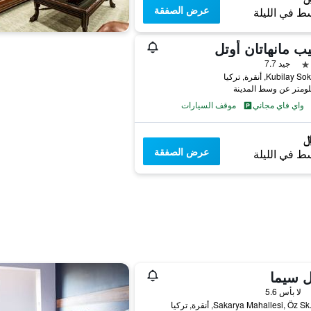
عرض الصفقة
ط في الليلة
يب مانهاتان أوتل
جيد 7.7
واي فاي مجاني
موقف السيارات
عرض الصفقة
ط في الليلة
ل سيما
لا بأس 5.6
Sakarya Mahallesi, Öz , أنقرة, تركيا