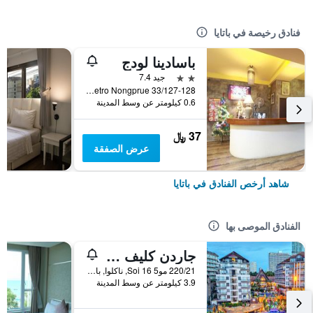
فنادق رخيصة في باتايا
باسادينا لودج
2 نجمتين
جيد 7.4
33/127-128 Moo 10 Soi Lk Metro Nongprue, باتايا, تايلاند
0.6 كيلومتر عن وسط المدينة
37 ﷼
عرض الصفقة
شاهد أرخص الفنادق في باتايا
الفنادق الموصى بها
جاردن كليف ريزورت آند سبا
220/21 مو5 Soi 16, ناكلوا, بانغلامونغ, باتايا, تايلاند
3.9 كيلومتر عن وسط المدينة