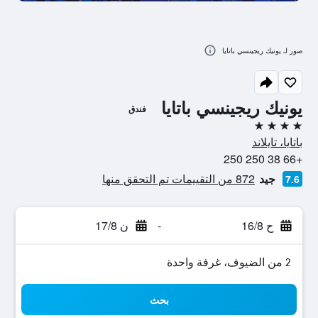
صور لـ يونيك ريجينسي باتايا
يونيك ريجينسي باتايا
فندق
4 نجوم
باتايا، تايلاند
+66 38 250 250
جيد
872 من التقييمات تم التحقق منها
7.6
ح 16/8
-
ن 17/8
2 من الضيوف، غرفة واحدة
بحث