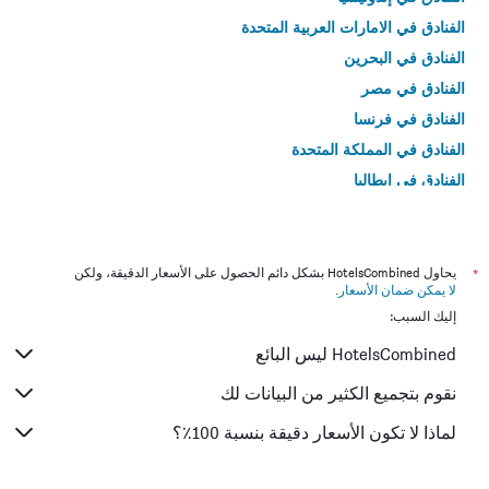
الفنادق في الامارات العربية المتحدة
الفنادق في البحرين
الفنادق في مصر
الفنادق في فرنسا
الفنادق في المملكة المتحدة
الفنادق في إيطاليا
الفنادق في تايلاند
*
يحاول HotelsCombined بشكل دائم الحصول على الأسعار الدقيقة، ولكن
لا يمكن ضمان الأسعار
.
إليك السبب:
HotelsCombined ليس البائع
نقوم بتجميع الكثير من البيانات لك
لماذا لا تكون الأسعار دقيقة بنسبة 100٪؟