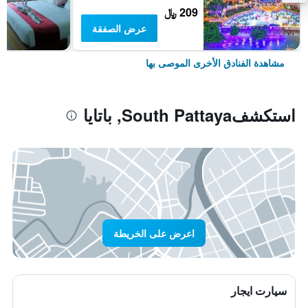
209 ﷼
عرض الصفقة
مشاهدة الفنادق الأخرى الموصى بها
استكشفSouth Pattaya, باتايا
اعرض على الخريطة
سيارت ايجار