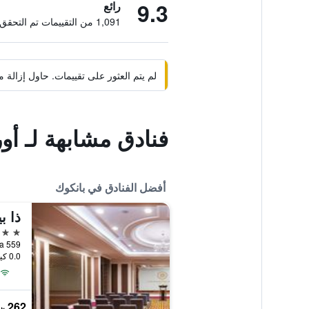
9.3
رائع
1,091 من التقييمات تم التحقق منها
لم يتم العثور على تقييمات. حاول إزال
فنادق مشابهة لـ أ
أفضل الفنادق في بانكوك
ذا ب
5 نجوم
0.0 كيلومتر عن وسط المدينة
262 ﷼