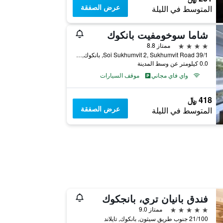
عرض الصفقة
المتوسط في الليلة
شاما سوخومفيت بانكوك
4 نجوم
ممتاز 8.8
39/1 Soi Sukhumvit 2, Sukhumvit Road, بانكوك, تايلاند
0.0 كيلومتر عن وسط المدينة
واي فاي مجاني
موقف السيارات
418 ﷼
عرض الصفقة
المتوسط في الليلة
فندق بانيان تري، بانجكوك
5 نجوم
ممتاز 9.0
21/100 جنوب طريق سيثون, بانكوك, تايلاند