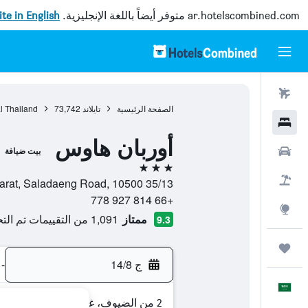
ar.hotelscombined.com
متوفر أيضاً باللغة الإنجليزية.
site in English
رحلات طيران
الصفحة الرئيسية
تايلاند
73,742
l Thailand
فنادق
أوربان هاوس
سيارات
بيت ضيافة
3 نجوم
حزم العروض
35/13 Soi Yommarat, Saladaeng Road, 10500, بانكوك, Bangkok, تايلاند
+66 814 927 778
استكشاف
ممتاز
1,091 من التقييمات تم التحقق منها
9.3
رحلات
ج 14/8
-
العَرَبِيَّة
2 من الضيوف، غرفة واحدة