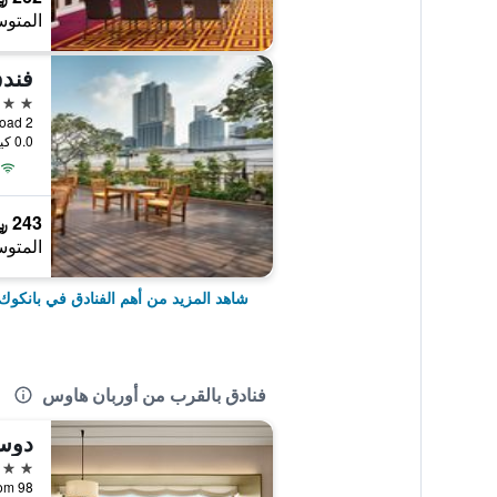
المتوس
5 نجوم
2 Soi 5 Sukhumvit Road, بانكوك, تايلاند
0.0 كيلومتر عن وسط المدينة
243 ﷼
المتوس
شاهد المزيد من أهم الفنادق في بانكوك
فنادق بالقرب من أوربان هاوس
دوسي
5 نجوم
98 Rama IV Road, Silom, بانكوك, تايلاند