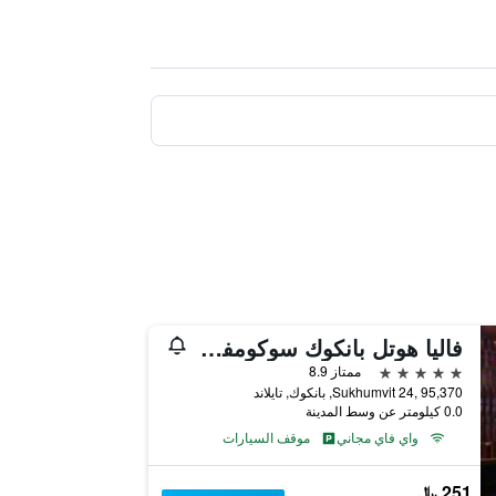
فاليا هوتل بانكوك سوكومفيت
5 نجوم
ممتاز 8.9
Sukhumvit 24, 95,370, بانكوك, تايلاند
0.0 كيلومتر عن وسط المدينة
واي فاي مجاني
موقف السيارات
251 ﷼