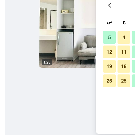
ج
س
5
4
12
11
1/23
غرفة نوم
19
18
26
25