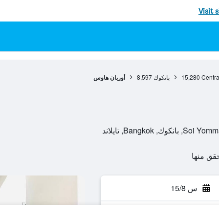
Visit 
Centra
15,280
بانكوك
8,597
أوربان هاوس
س 15/8