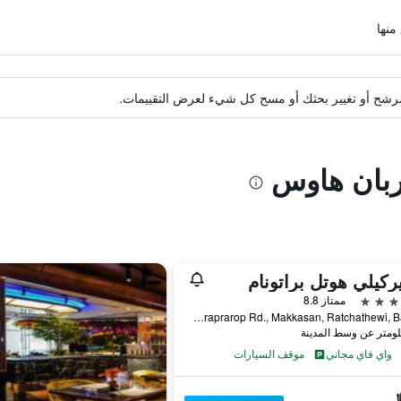
ة مرشح أو تغيير بحثك أو مسح كل شيء لعرض التقييمات.
وربان هاوس
يركيلي هوتل براتونام
ممتاز 8.8
559 Ratcharaprarop Rd., Makkasan, Ratchathewi, Ba, بانكوك, تايلاند
واي فاي مجاني
موقف السيارات