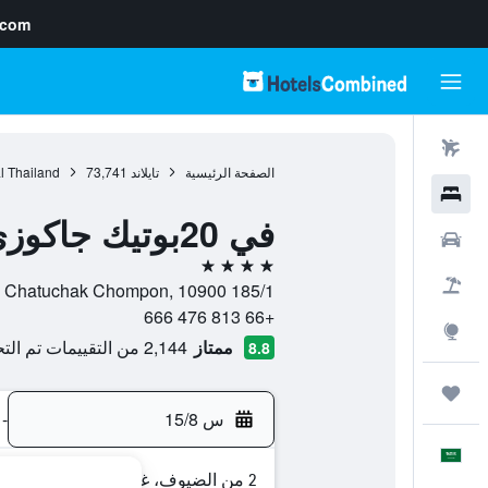
.com
رحلات طيران
الصفحة الرئيسية
تايلاند
73,741
l Thailand
فنادق
في 20بوتيك جاكوزي هوتل
سيارات
4 نجوم
حزم العروض
185/1 Vibhavadi Rangsit 20 Alley, Lane 3-4 Vibhavadi Rangsit Road, Chatuchak Chompon, 10900, بانكوك, Bangkok, تايلاند
+66 813 476 666
استكشاف
ممتاز
2,144 من التقييمات تم التحقق منها
8.8
رحلات
س 15/8
-
العَرَبِيَّة
2 من الضيوف، غرفة واحدة