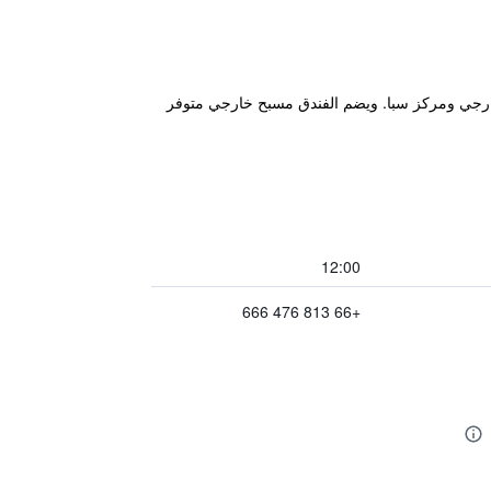
م من سنترال بلازا لادبراو، ويضم مسبح خارجي ومركز سبا. ويضم الفندق مسبح خارجي متوفر
12:00
+66 813 476 666