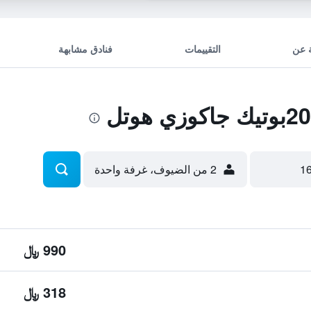
 عن
التقييمات
فنادق مشابهة
2 من الضيوف، غرفة واحدة
990 ﷼
318 ﷼