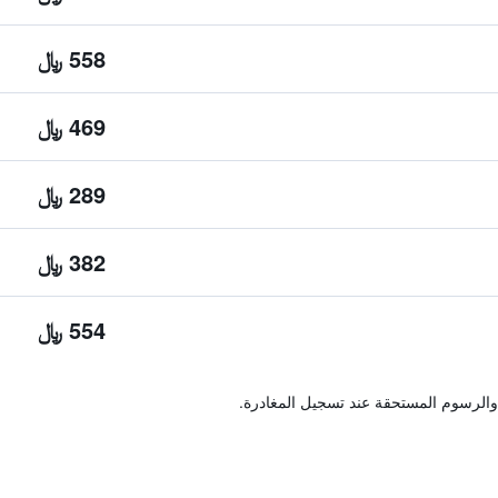
558 ﷼
469 ﷼
289 ﷼
382 ﷼
554 ﷼
والرسوم المستحقة عند تسجيل المغادرة.