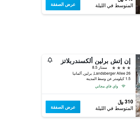
عرض الصفقة
المتوسط في الليلة
إن إتش برلين ألكسندربلاتز
4 نجوم
ممتاز 8.5
Landsberger Allee 26, برلين, ألمانيا
1.5 كيلومتر عن وسط المدينة
واي فاي مجاني
310 ﷼
عرض الصفقة
المتوسط في الليلة