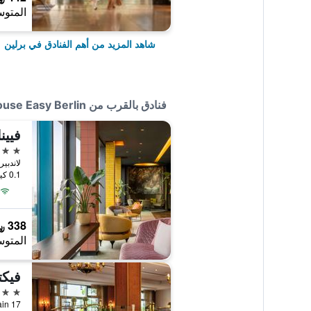
المتوس
شاهد المزيد من أهم الفنادق في برلين
فنادق بالقرب من Vienna House Easy Berlin
4 نجوم
لاندبيرغر ألي 6
0.1 كيلومتر عن وسط المدينة
338 ﷼
المتوس
4 نجوم
chshain 17