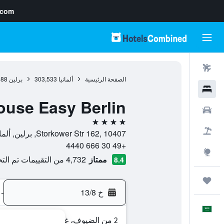
.com
رحلات طيران
الصفحة الرئيسية
ألمانيا
303,533
برلين
688
فنادق
ouse Easy Berlin
سيارات
4 نجوم
حزم العروض
Storkower Str 162, 10407, برلين, ألمانيا
+49 30 666 4440
استكشاف
ممتاز
4,732 من التقييمات تم التحقق منها
8.4
رحلات
خ 13/8
-
العَرَبِيَّة
2 من الضيوف، غرفة واحدة