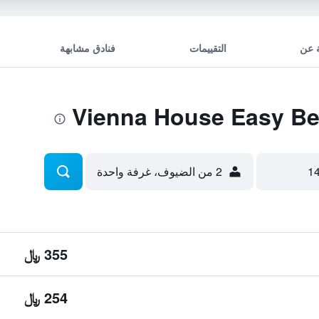
 عن
التقييمات
فنادق مشابهة
2 من الضيوف، غرفة واحدة
355 ﷼
254 ﷼