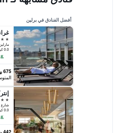
أفضل الفنادق في برلين
غران
5 نجوم
مارلين ديتري
0.0 كيلومتر عن وسط المدينة
675 ﷼
المتوس
إنتر
5 نجوم
شارع بودابستر
0.0 كيلومتر عن وسط المدينة
442 ﷼