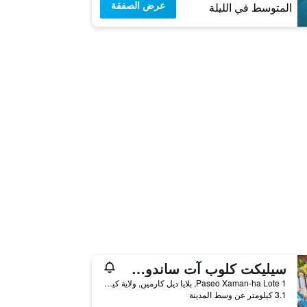
عرض الصفقة
المتوسط في الليلة
سيليكت كلوب آت ساندوس بلاياكا ر ا ومل جميع كلسدفت - لدالغس أونلي أريا
Paseo Xaman-ha Lote 1, بلايا ديل كارمين, ولاية كينتانا رو, المكسيك
3.1 كيلومتر عن وسط المدينة