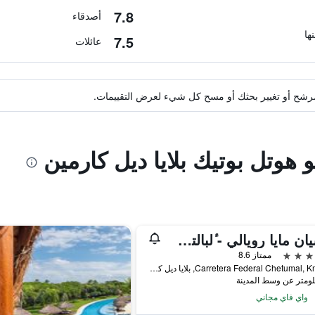
7.8
أصدقاء
7.5
عائلات
ة مرشح أو تغيير بحثك أو مسح كل شيء لعرض التقييمات.
 هوتل بوتيك بلايا ديل كارمين
أوشيان مايا رويالي - ٔلبالتس أونلي - شامامل جميع الخدمات
ممتاز 8.6
Carretera Federal Chetumal, Km 299, بلايا ديل كارمين, ولاية كينتانا رو, المكسيك
واي فاي مجاني