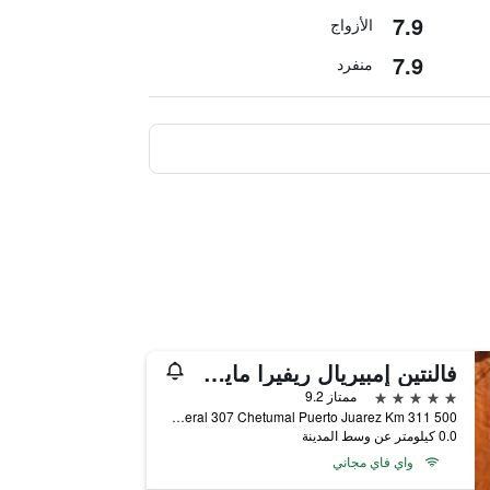
7.9
الأزواج
7.9
منفرد
فالنتين إمبيريال ريفيرا مايب -ر ومل جميع كلسدفات - لبالغين فقط
5 نجوم
ممتاز 9.2
Carretera Federal 307 Chetumal Puerto Juarez Km 311 500, بلايا ديل كارمين, ولاية كينتانا رو, المكسيك
0.0 كيلومتر عن وسط المدينة
واي فاي مجاني