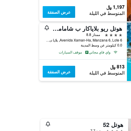
1,197 ﷼
عرض الصفقة
المتوسط في الليلة
هوتل ريو بلاياكار ب شامامل جميع الخدمات
4 نجوم
ممتاز 8.8
Avenida Xaman-Ha, Manzana 6, Lote 6, بلايا ديل كارمين, ولاية كينتانا رو, المكسيك
0.0 كيلومتر عن وسط المدينة
واي فاي مجاني
موقف السيارات
813 ﷼
عرض الصفقة
المتوسط في الليلة
هوتل 52
4 نجوم
جيد 7.7