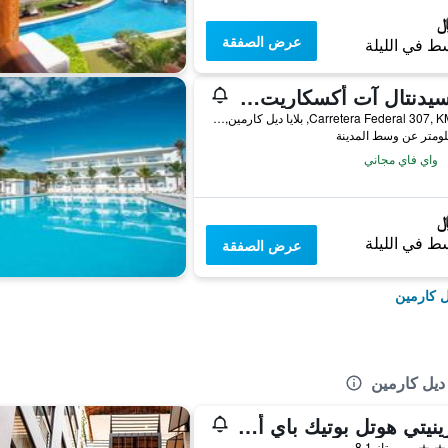
عرض الصفقة
ط في الليلة
أوكسيدنتال آت أكسكاريت ديستينيشن - شامل جميع الخدمات
Carretera Federal 307, KM 282, بلايا ديل كارمين, ولاية كينتانا رو, المكسيك
واي فاي مجاني
ط في الليلة
عرض الصفقة
ل كارمين
 ديل كارمين
سيرينيتي هوتل بوتيك باي ألسول
ممتاز 8.1