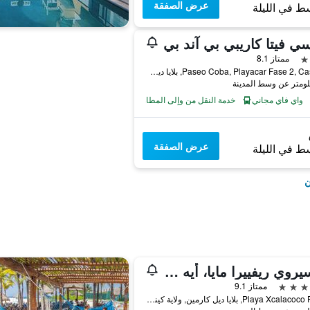
عرض الصفقة
ط في الليلة
ي فيتا كاريبي بي آند بي
ممتاز 8.1
Paseo Coba, Playacar Fase 2, Casa 8E, بلايا ديل كارمين, ولاية كينتانا رو, المكسيك
واي فاي مجاني
خدمة النقل من وإلى المطار
عرض الصفقة
ط في الليلة
ن
فيتسيروي ريفييرا مايا، أيه لاكشري فيلا ريزورت - لبالغين فقط
ممتاز 9.1
Playa Xcalacoco Frac 7, بلايا ديل كارمين, ولاية كينتانا رو, المكسيك