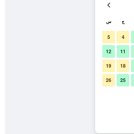
ج
س
5
4
12
11
19
18
26
25