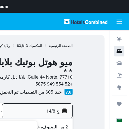
.com
رحلات طيران
الصفحة الرئيسية
المكسيك
83,613
ولاية كي
فنادق
ميو هوتل بوتيك بلاي
سيارات
2 نجمتين
حزم العروض
Calle 44 Norte, 77710, بلايا ديل كارمين, ولاية كينتانا رو, المكسيك
+52 554 949 5875
استكشاف
جيد
605 من التقييمات تم التحقق منها
7.8
رحلات
ج 14/8
-
العَرَبِيَّة
2 من الضيوف، غرفة واحدة