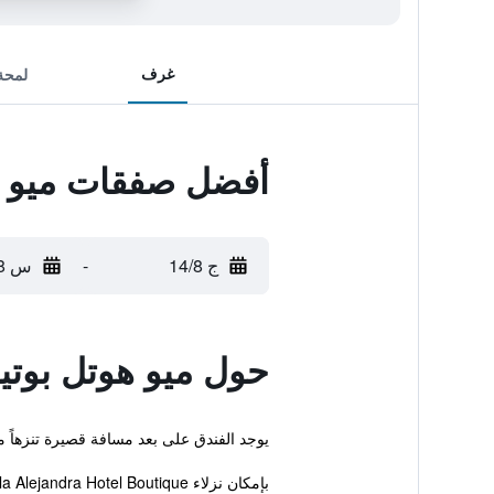
غرف
لمحة
أفضل صفقات ميو هو
ج 14/8
-
س 15/8
حول ميو هوتل بوتيك
يوجد الفندق على بعد مسافة قصيرة تنزهاً من Terminal Foranea de Autobuses Station وهو يوفر للنزلاء قاعدة مثالية عند وجودهم في مدينة بلايا د
بإمكان نزلاء Villa Alejandra Hotel Boutique ا...