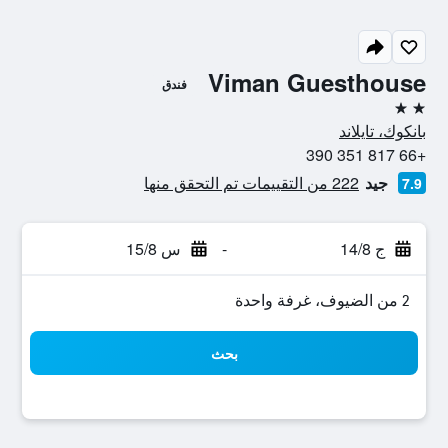
Viman Guesthouse
فندق
2 نجمتين
بانكوك، تايلاند
+66 817 351 390
جيد
222 من التقييمات تم التحقق منها
7.9
ج 14/8
-
س 15/8
2 من الضيوف، غرفة واحدة
بحث