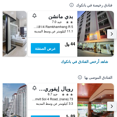
فنادق رخيصة في بانكوك
بدي مانشن
2 نجمتين
جيد 7.0
5 Soi.81/4 Ramkhamhang R., بانكوك, تايلاند
11.1 كيلومتر عن وسط المدينة
44 ﷼
عرض الصفقة
شاهد أرخص الفنادق في بانكوك
الفنادق الموصى بها
رويال إيفوري سوكومفيت نانا
3 نجوم
جيد 6.7
73 Sukhumvit Soi 4 Road, (nana), بانكوك, تايلاند
3.3 كيلومتر عن وسط المدينة
89 ﷼