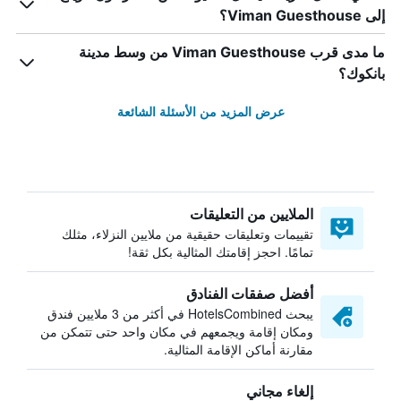
إلى Viman Guesthouse؟
ما مدى قرب Viman Guesthouse من وسط مدينة
بانكوك؟
عرض المزيد من الأسئلة الشائعة
الملايين من التعليقات
تقييمات وتعليقات حقيقية من ملايين النزلاء، مثلك
تمامًا. احجز إقامتك المثالية بكل ثقة!
أفضل صفقات الفنادق
يبحث HotelsCombined في أكثر من 3 ملايين فندق
ومكان إقامة ويجمعهم في مكان واحد حتى تتمكن من
مقارنة أماكن الإقامة المثالية.
إلغاء مجاني