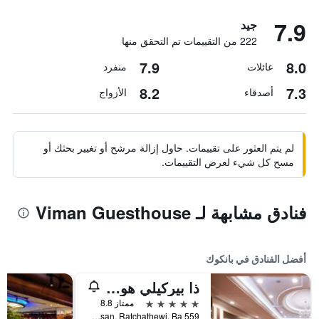
7.9
جيد
222 من التقييمات تم التحقق منها
7.9
8.0
عائلات
منفرد
8.2
7.3
أصدقاء
الأزواج
لم يتم العثور على تقييمات. حاول إزالة مرشح أو تغيير بحثك أو
مسح كل شيء لعرض التقييمات.
فنادق مشابهة لـ Viman Guesthouse
أفضل الفنادق في بانكوك
ذا بيركيلي هوتل براتونام
5 نجوم
ممتاز 8.8
559 Ratcharaprarop Rd., Makkasan, Ratchathewi, Ba, بانكوك, تايلاند