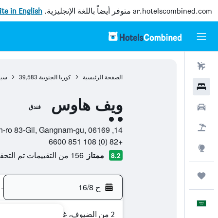
ar.hotelscombined.com
متوفر أيضاً باللغة الإنجليزية.
site in English
رحلات طيران
الصفحة الرئيسية
كوريا الجنوبية
39,583
سي
فنادق
ويف هاوس
سيارات
فندق
تقييم فئة 2
حزم العروض
14, Teheran-ro 83-Gil, Gangnam-gu, 06169, سيول, Seoul, كوريا الجنوبية
+82 (0) 108 851 6600
استكشاف
ممتاز
156 من التقييمات تم التحقق منها
8.2
رحلات
ح 16/8
-
العَرَبِيَّة
2 من الضيوف، غرفة واحدة