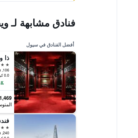
فنادق مشابهة لـ و
أفضل الفنادق في سيول
ذا 
5 نجوم
106, Sogong-ro, Jung-gu, سيول, كوريا الجنوبية
0.0 كيلومتر عن وسط المدينة
1,469 ﷼
المتوس
فندق
5 نجوم
240, Olympic-ro, Songpa-gu, سيول, كوريا الجنوبية
0.0 كيلومتر عن وسط المدينة