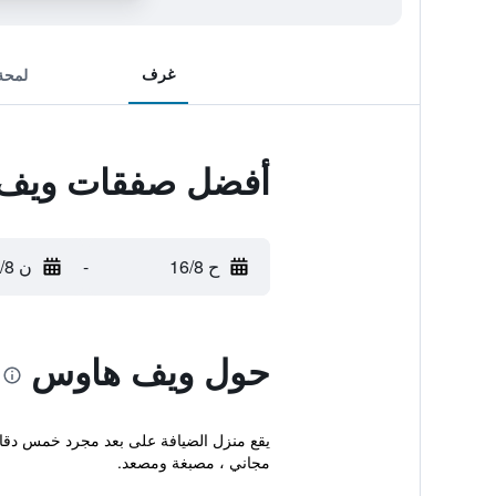
غرف
لمحة
أفضل صفقات ويف
ح 16/8
-
ن 17/8
حول ويف هاوس
مجاني ، مصبغة ومصعد.