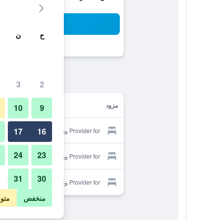
بح
ح
ن
3
2
مزود
10
9
17
16
Provider for ويف هاوس
24
23
Provider for ويف هاوس
31
30
Provider for ويف هاوس
منخفض
متو