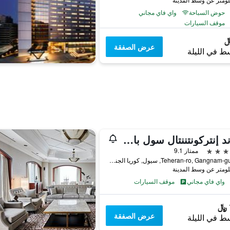
حوض السباحة
واي فاي مجاني
موقف السيارات
عرض الصفقة
ط في الليلة
جراند إنتركونتننتال سول بارناس باي آيتش جي
ممتاز 9.1
521, Teheran-ro, Gangnam-gu, سيول, كوريا الجنوبية
واي فاي مجاني
موقف السيارات
عرض الصفقة
ط في الليلة