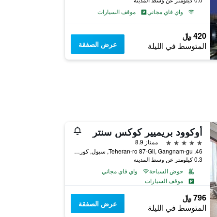
واي فاي مجاني
موقف السيارات
420 ﷼
عرض الصفقة
المتوسط في الليلة
أوكوود بريميير كوكس سنتر
5 نجوم
ممتاز 8.9
46, Teheran-ro 87-Gil, Gangnam-gu, سيول, كوريا الجنوبية
0.3 كيلومتر عن وسط المدينة
حوض السباحة
واي فاي مجاني
موقف السيارات
796 ﷼
عرض الصفقة
المتوسط في الليلة