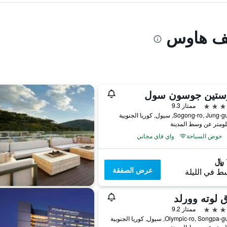
يف هاوس
وستين جوسون سول
ممتاز 9.3
حوض السباحة
واي فاي مجاني
عرض الصفقة
ط في الليلة
 لوته وورلد
ممتاز 9.2