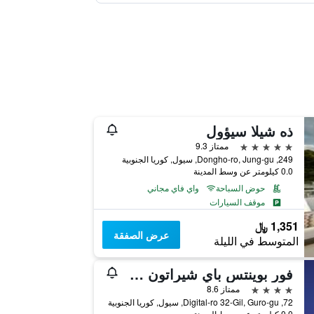
ذه شيلا سيؤول
5 نجوم
ممتاز 9.3
249, Dongho-ro, Jung-gu, سيول, كوريا الجنوبية
0.0 كيلومتر عن وسط المدينة
حوض السباحة
واي فاي مجاني
موقف السيارات
1,351 ﷼
عرض الصفقة
المتوسط في الليلة
فور بوينتس باي شيراتون سول، جورو
4 نجوم
ممتاز 8.6
72, Digital-ro 32-Gil, Guro-gu, سيول, كوريا الجنوبية
0.0 كيلومتر عن وسط المدينة