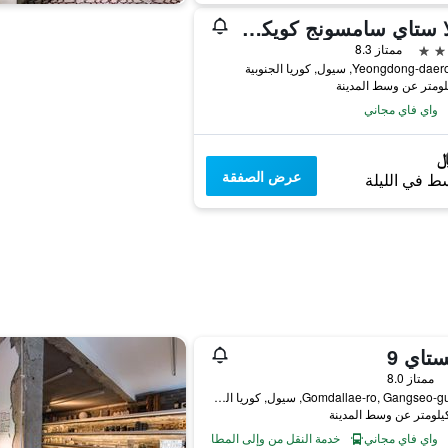
شيلا ستاي سامسونج كويكس سنتر
ممتاز 8.3
واي فاي مجاني
عرض الصفقة
ط في الليلة
تاي 9
فئة 2
ممتاز 8.0
247, Gomdallae-ro, Gangseo-gu, سيول, كوريا الجنوبية
واي فاي مجاني
خدمة النقل من وإلى المطار