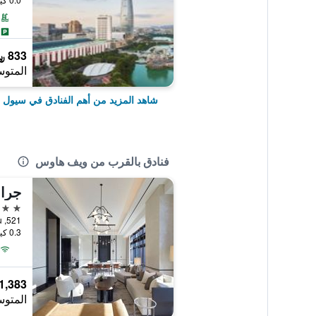
833 ﷼
المتوس
شاهد المزيد من أهم الفنادق في سيول
فنادق بالقرب من ويف هاوس
5 نجوم
0.3 كيلومتر عن وسط المدينة
1,383 ﷼
المتوس