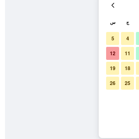
ج
س
5
4
12
11
19
18
26
25